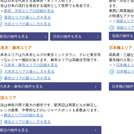
新宿は日本を代表する繁華街・オフィス街です。
新宿・渋谷と並
渋谷は日本の流行を発信する場所として世界でも有名です。
ます。
＞＞
新宿・渋谷エリアの詳細を見る
東西に商業施設
の快適なアクセ
新宿エリアの暮らし方を見る
＞＞
池袋エリア
渋谷エリアの暮らし方を見る
池袋エリ
池袋の物件を
新宿の物件を見る
渋谷の物件を見る
六本木・麻布エリア
日本橋エリア
六本木エリアは六本木ヒルズや東京ミッドタウン、テレビ東京等
高島屋・三越な
様々なレジャー施設があります。麻布エリアは高級住宅地です。
最先端の人気シ
＞＞
六本木・麻布エリアの詳細を見る
＞＞
日本橋エリ
六本木エリアの暮らし方を見る
日本橋エ
麻布エリアの暮らし方を見る
六本木・麻布の物件を見る
日本橋の物件
横浜エリア
横浜は神奈川県で最大の都市です。駅周辺は商業ビルが林立し、
赤レンガ倉庫、中華街などのレジャースポットも多数あります。
＞＞
横浜エリアの詳細を見る
横浜エリアの暮らし方を見る
横浜の物件を見る