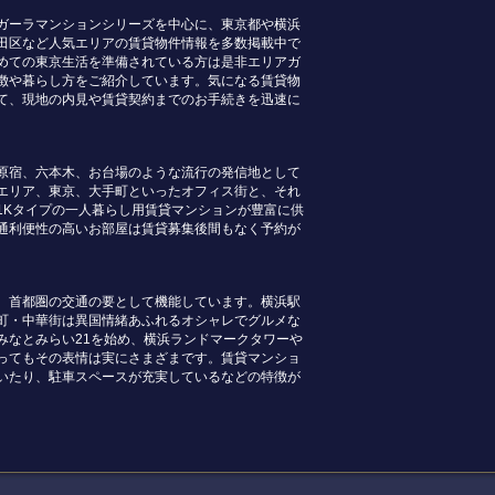
ガーラマンションシリーズを中心に、東京都や横浜
田区など人気エリアの賃貸物件情報を多数掲載中で
めての東京生活を準備されている方は是非エリアガ
徴や暮らし方をご紹介しています。気になる賃貸物
て、現地の内見や賃貸契約までのお手続きを迅速に
原宿、六本木、お台場のような流行の発信地として
エリア、東京、大手町といったオフィス街と、それ
1Kタイプの一人暮らし用賃貸マンションが豊富に供
通利便性の高いお部屋は賃貸募集後間もなく予約が
、首都圏の交通の要として機能しています。横浜駅
町・中華街は異国情緒あふれるオシャレでグルメな
みなとみらい21を始め、横浜ランドマークタワーや
ってもその表情は実にさまざまです。賃貸マンショ
いたり、駐車スペースが充実しているなどの特徴が