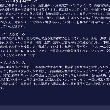
京アーバンスタイルについて
横浜の賃貸マンション情報、お部屋探しなら東京アーバンスタイルで。高級賃貸の
の地図・沿線から賃貸情報を検索できます。東京都内では特に港区・中央区・千代
た、東京へアクセスの良い横浜や川崎の賃貸マンションもご参照いただけます。初
併せてご覧ください。新宿、渋谷、池袋、六本木、日本橋など東京の主要な街の特
つけたら、電話かメールで弊社へお問い合わせください。お客様のご都合に合わせ
せていただきます。
京ってこんなところ
日本の経済と政治、文化の中心である世界都市のひとつです。銀座、新宿、渋谷、
的なスポットや、日本橋、神田、上野、浅草など昔ながらの伝統文化が息づく下町
自の特色を持った複数の街で形成されています。単身者世帯が多く、ワンルームや
ています。働くＤＩＮＫＳ・ファミリー世帯向けの賃貸物件も増えていますが、交
しまうなど人気が高いです。
浜ってこんなところ
神奈川県東部に位置する日本有数の大都市です。横浜駅は複数路線が集中していて
そごう横浜店や横浜タカシマヤほか、商業施設が集中するショッピングエリア、元
、関内は神奈川県庁や横浜市役所など官公庁やオフィスビルが集中する行政の街、
ガ倉庫のあるベイエリアは先進的な話題スポットといったように、一口に横浜と言
も非常に多く、単身者向けのお部屋でも東京に比べて専有面積が広めに確保されて
す。