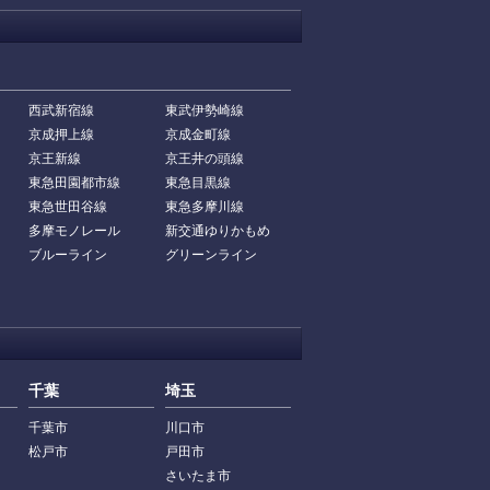
西武新宿線
東武伊勢崎線
京成押上線
京成金町線
京王新線
京王井の頭線
東急田園都市線
東急目黒線
東急世田谷線
東急多摩川線
多摩モノレール
新交通ゆりかもめ
ブルーライン
グリーンライン
千葉
埼玉
千葉市
川口市
松戸市
戸田市
さいたま市