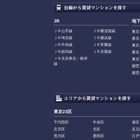
JR
地
ＪＲ山手線
ＪＲ横須賀線
東京
ＪＲ埼京線
ＪＲ横浜線
東京
ＪＲ中央線
ＪＲ常磐線
東京
ＪＲ総武線
ＪＲ京葉線
東京
ＪＲ京浜東北・根岸
東京
線
都営
都営
東京23区
千代田区
中央区
港区
文京区
北区
足立
荒川区
墨田区
江戸