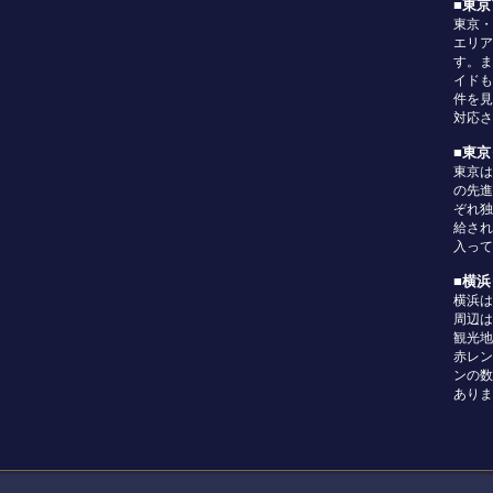
■東
東京・
エリア
す。ま
イドも
件を見
対応さ
■東
東京は
の先進
ぞれ独
給され
入って
■横
横浜は
周辺は
観光地
赤レン
ンの数
ありま