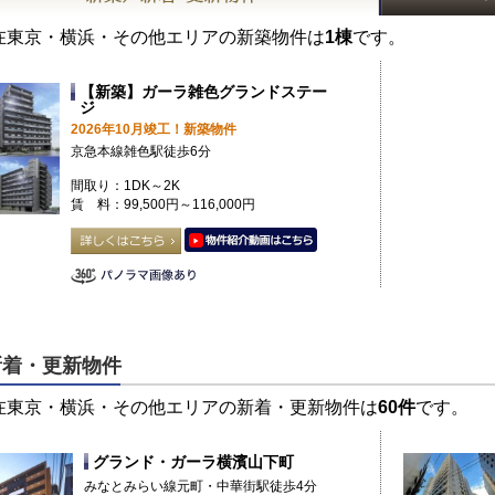
在東京・横浜・その他エリアの新築物件は
1棟
です。
【新築】ガーラ雑色グランドステー
ジ
2026年10月竣工！新築物件
京急本線雑色駅徒歩6分
間取り：1DK～2K
賃 料：99,500円～116,000円
新着・更新物件
在東京・横浜・その他エリアの新着・更新物件は
60件
です。
グランド・ガーラ横濱山下町
みなとみらい線元町・中華街駅徒歩4分