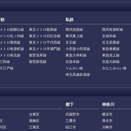
下鉄
私鉄
メトロ副都心線
東京メトロ銀座線
西武池袋線
西武有楽町線
メトロ丸ノ内線
東京メトロ日比谷線
東武東上線
京成本線
メトロ東西線
東京メトロ千代田線
京王線
京王高尾線
メトロ有楽町線
東京メトロ半蔵門線
小田急小田原線
東急東横線
メトロ南北線
都営浅草線
東急大井町線
東急池上線
三田線
都営新宿線
京急本線
京急大師線
大江戸線
りんかい線
みなとみらい線
埼玉高速鉄道線
都下
神奈川
台東区
武蔵野市
横浜市
区
葛飾区
三鷹市
厚木市
川区
江東区
狛江市
川崎市