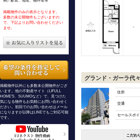
例）駅名、地名、物件名等
掲載物件のみの表示となります。
多数の未公開物件もございますの
で、下記よりお問い合わせください
-
ませ。
グランド・ガーラ代
掲載物件以外にも多数未公開物件がござ
います。他の不動産サイト（LIFULL
住所
HOME'S、SUUMOなど）で、見つけた
気になる物件もお気軽にお問い合わせく
交通
ださい。初回でのお問い合わせはメール
になりますが以降はLINEでもご対応可能
セールスポイ
です。
こだわ