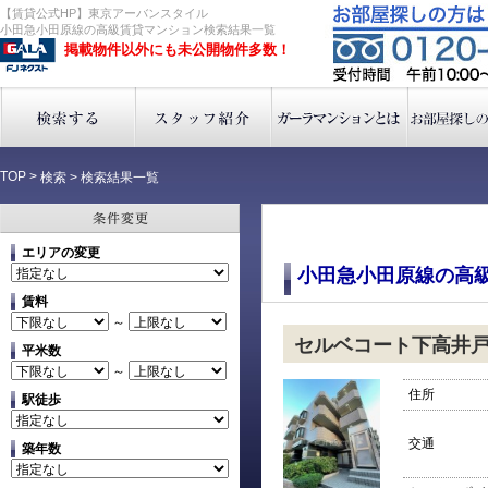
【賃貸公式HP】東京アーバンスタイル
小田急小田原線の高級賃貸マンション検索結果一覧
掲載物件以外にも未公開物件多数！
TOP
>
検索
>
検索結果一覧
エリアの変更
小田急小田原線の高
賃料
～
セルベコート下高井戸
平米数
～
住所
駅徒歩
交通
築年数