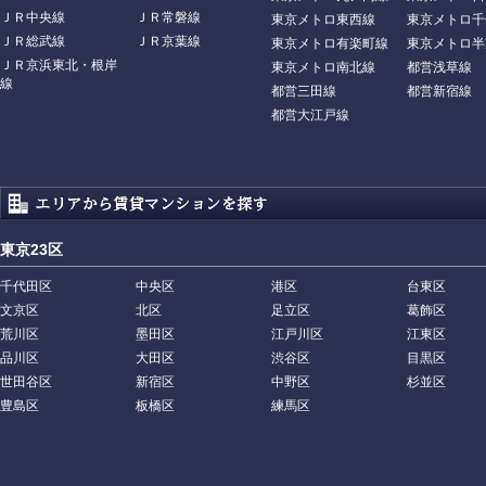
ＪＲ中央線
ＪＲ常磐線
東京メトロ東西線
東京メトロ千
ＪＲ総武線
ＪＲ京葉線
東京メトロ有楽町線
東京メトロ半
ＪＲ京浜東北・根岸
東京メトロ南北線
都営浅草線
線
都営三田線
都営新宿線
都営大江戸線
東京23区
千代田区
中央区
港区
台東区
文京区
北区
足立区
葛飾区
荒川区
墨田区
江戸川区
江東区
品川区
大田区
渋谷区
目黒区
世田谷区
新宿区
中野区
杉並区
豊島区
板橋区
練馬区