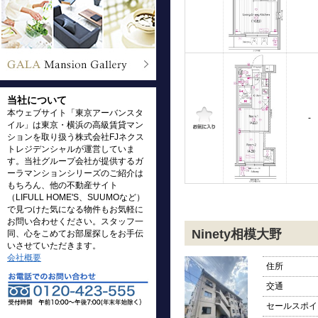
当社について
本ウェブサイト「東京アーバンスタ
-
イル」は東京・横浜の高級賃貸マン
ションを取り扱う株式会社FJネクス
トレジデンシャルが運営していま
す。当社グループ会社が提供するガ
ーラマンションシリーズのご紹介は
もちろん、他の不動産サイト
（LIFULL HOME'S、SUUMOなど）
で見つけた気になる物件もお気軽に
お問い合わせください。スタッフ一
Ninety相模大野
同、心をこめてお部屋探しをお手伝
いさせていただきます。
会社概要
住所
交通
セールスポイ