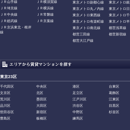
ＪＲ山手線
ＪＲ横須賀線
東京メトロ副都心線
東京メトロ銀
ＪＲ埼京線
ＪＲ横浜線
東京メトロ丸ノ内線
東京メトロ日
ＪＲ中央線
ＪＲ常磐線
東京メトロ東西線
東京メトロ千
ＪＲ総武線
ＪＲ京葉線
東京メトロ有楽町線
東京メトロ半
ＪＲ京浜東北・根岸
東京メトロ南北線
都営浅草線
線
都営三田線
都営新宿線
都営大江戸線
東京23区
千代田区
中央区
港区
台東区
文京区
北区
足立区
葛飾区
荒川区
墨田区
江戸川区
江東区
品川区
大田区
渋谷区
目黒区
世田谷区
新宿区
中野区
杉並区
豊島区
板橋区
練馬区