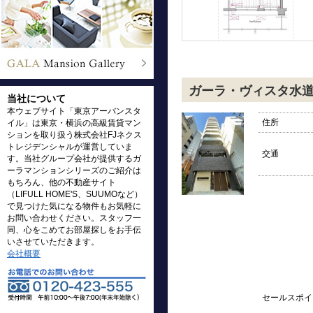
ガーラ・ヴィスタ水
当社について
本ウェブサイト「東京アーバンスタ
住所
イル」は東京・横浜の高級賃貸マン
ションを取り扱う株式会社FJネクス
トレジデンシャルが運営していま
交通
す。当社グループ会社が提供するガ
ーラマンションシリーズのご紹介は
もちろん、他の不動産サイト
（LIFULL HOME'S、SUUMOなど）
で見つけた気になる物件もお気軽に
お問い合わせください。スタッフ一
同、心をこめてお部屋探しをお手伝
いさせていただきます。
会社概要
セールスポイ