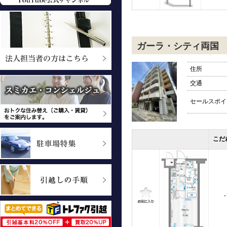
ガーラ・シティ両国
住所
交通
セールスポイ
こだ
-