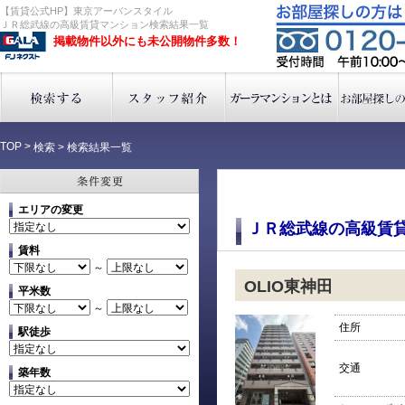
【賃貸公式HP】東京アーバンスタイル
ＪＲ総武線の高級賃貸マンション検索結果一覧
掲載物件以外にも未公開物件多数！
TOP
>
検索
>
検索結果一覧
エリアの変更
ＪＲ総武線の高級賃
賃料
～
OLIO東神田
平米数
～
住所
駅徒歩
交通
築年数