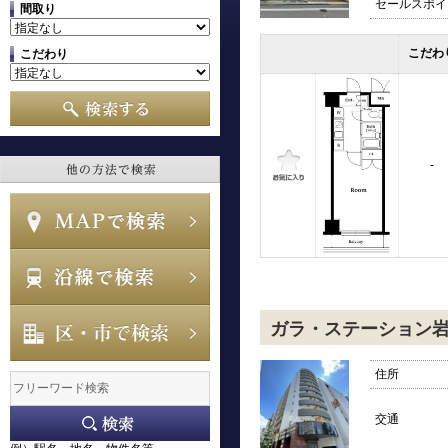
セールスポイ
間取り
こだわ
こだわり
-
ガラ・ステーション岩本
住所
交通