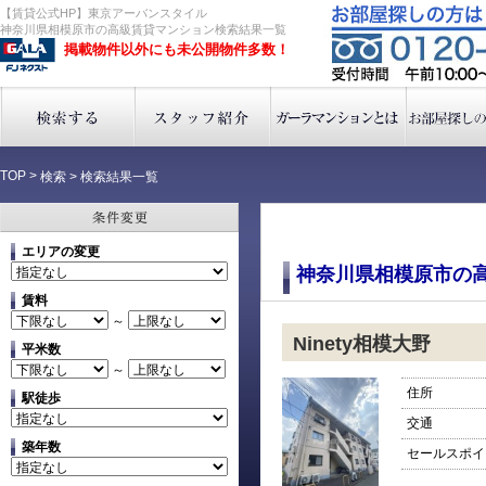
【賃貸公式HP】東京アーバンスタイル
神奈川県相模原市の高級賃貸マンション検索結果一覧
掲載物件以外にも未公開物件多数！
TOP
>
検索
>
検索結果一覧
エリアの変更
神奈川県相模原市の
賃料
～
Ninety相模大野
平米数
～
住所
駅徒歩
交通
築年数
セールスポイ