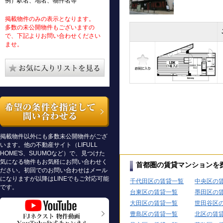
例）駅名、地名、物件名等
掲載物件のみの表示となります。
多数の未公開物件もございますの
で、下記よりお問い合わせください
ませ。
掲載物件以外にも多数未公開物件がござ
います。他の不動産サイト（LIFULL
HOME'S、SUUMOなど）で、見つけた
気になる物件もお気軽にお問い合わせく
首都圏の賃貸マンションを
ださい。初回でのお問い合わせはメール
になりますが以降はLINEでもご対応可能
千代田区の賃貸一覧
中央区の
です。
台東区の賃貸一覧
墨田区の
大田区の賃貸一覧
世田谷区
豊島区の賃貸一覧
北区の賃