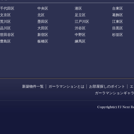
千代田区
中央区
港区
台東区
文京区
北区
足立区
葛飾区
荒川区
墨田区
江戸川区
江東区
品川区
大田区
渋谷区
目黒区
世田谷区
新宿区
中野区
杉並区
豊島区
板橋区
練馬区
新築物件一覧
ガーラマンションとは
お部屋探しのポイント
エ
ガーラマンションギャ