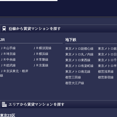
JR
地下鉄
ＪＲ山手線
ＪＲ横須賀線
東京メトロ副都心線
東京メトロ銀
ＪＲ埼京線
ＪＲ横浜線
東京メトロ丸ノ内線
東京メトロ日
ＪＲ中央線
ＪＲ常磐線
東京メトロ東西線
東京メトロ千
ＪＲ総武線
ＪＲ京葉線
東京メトロ有楽町線
東京メトロ半
ＪＲ京浜東北・根岸
東京メトロ南北線
都営浅草線
線
都営三田線
都営新宿線
都営大江戸線
東京23区