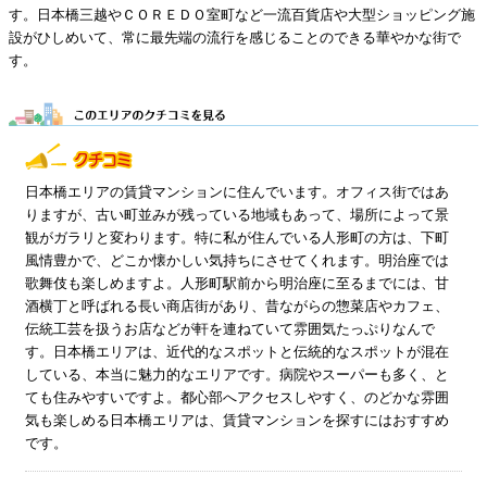
す。日本橋三越やＣＯＲＥＤＯ室町など一流百貨店や大型ショッピング施
設がひしめいて、常に最先端の流行を感じることのできる華やかな街で
す。
日本橋エリアの賃貸マンションに住んでいます。オフィス街ではあ
りますが、古い町並みが残っている地域もあって、場所によって景
観がガラリと変わります。特に私が住んでいる人形町の方は、下町
風情豊かで、どこか懐かしい気持ちにさせてくれます。明治座では
歌舞伎も楽しめますよ。人形町駅前から明治座に至るまでには、甘
酒横丁と呼ばれる長い商店街があり、昔ながらの惣菜店やカフェ、
伝統工芸を扱うお店などが軒を連ねていて雰囲気たっぷりなんで
す。日本橋エリアは、近代的なスポットと伝統的なスポットが混在
している、本当に魅力的なエリアです。病院やスーパーも多く、と
ても住みやすいですよ。都心部へアクセスしやすく、のどかな雰囲
気も楽しめる日本橋エリアは、賃貸マンションを探すにはおすすめ
です。