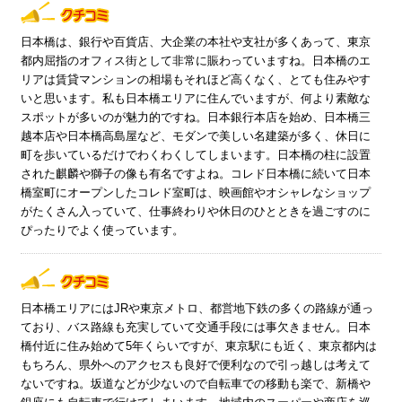
日本橋は、銀行や百貨店、大企業の本社や支社が多くあって、東京
都内屈指のオフィス街として非常に賑わっていますね。日本橋のエ
リアは賃貸マンションの相場もそれほど高くなく、とても住みやす
いと思います。私も日本橋エリアに住んでいますが、何より素敵な
スポットが多いのが魅力的ですね。日本銀行本店を始め、日本橋三
越本店や日本橋高島屋など、モダンで美しい名建築が多く、休日に
町を歩いているだけでわくわくしてしまいます。日本橋の柱に設置
された麒麟や獅子の像も有名ですよね。コレド日本橋に続いて日本
橋室町にオープンしたコレド室町は、映画館やオシャレなショップ
がたくさん入っていて、仕事終わりや休日のひとときを過ごすのに
ぴったりでよく使っています。
日本橋エリアにはJRや東京メトロ、都営地下鉄の多くの路線が通っ
ており、バス路線も充実していて交通手段には事欠きません。日本
橋付近に住み始めて5年くらいですが、東京駅にも近く、東京都内は
もちろん、県外へのアクセスも良好で便利なので引っ越しは考えて
ないですね。坂道などが少ないので自転車での移動も楽で、新橋や