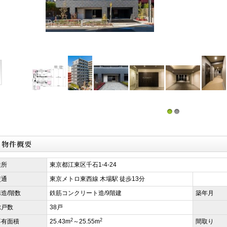
1
2
住所
東京都江東区千石1-4-24
交通
東京メトロ東西線 木場駅 徒歩13分
構造/階数
鉄筋コンクリート造/9階建
築年月
総戸数
38戸
2
2
専有面積
25.43m
～25.55m
間取り