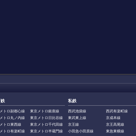
下鉄
私鉄
メトロ副都心線
東京メトロ銀座線
西武池袋線
西武有楽町線
メトロ丸ノ内線
東京メトロ日比谷線
東武東上線
京成本線
メトロ東西線
東京メトロ千代田線
京王線
京王高尾線
メトロ有楽町線
東京メトロ半蔵門線
小田急小田原線
東急東横線