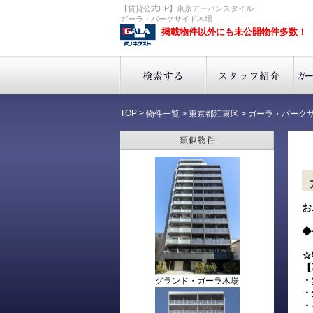
【賃貸公式HP】東京アーバンスタイル
ガーラ・パークサイド木場
掲載物件以外にも未公開物件多数！
TOP
>
物件一覧
>
東京都江東区
>
ガーラ・パーク
お
◆
☆
【
・
グランド・ガーラ木場
・
・