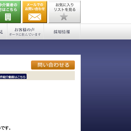
ﾆｰｲ隍ﾏ､ｳ､ﾁ､�
！
めです。