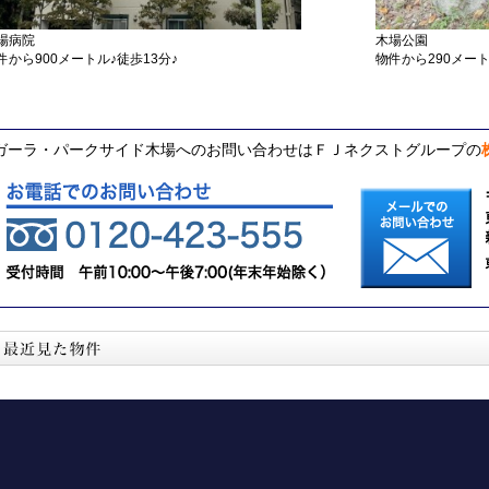
場病院
木場公園
件から900メートル♪徒歩13分♪
物件から290メート
ガーラ・パークサイド木場へのお問い合わせはＦＪネクストグループの