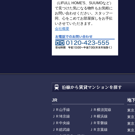
（LIFULL HOME'S、SUUMOなど）
で見つけた気になる物件もお気軽に
お問い合わせください。スタッフ一
同、心をこめてお部屋探しをお手伝
いさせていただきます。
会社概要
JR
地
ＪＲ山手線
ＪＲ横須賀線
東京
ＪＲ埼京線
ＪＲ横浜線
東京
ＪＲ中央線
ＪＲ常磐線
東京
ＪＲ総武線
ＪＲ京葉線
東京