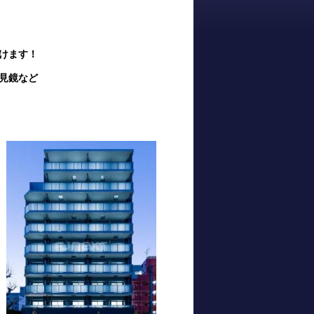
けます！
見鏡など