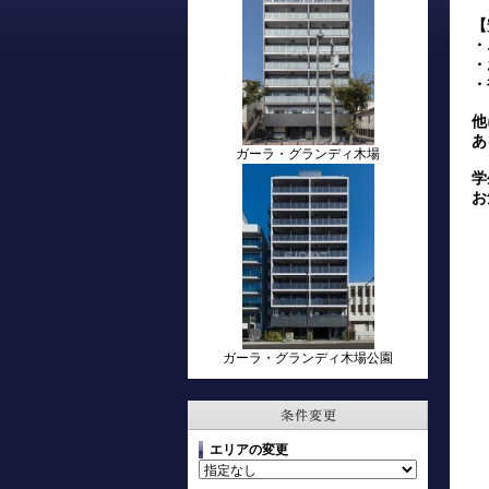
【
・
・
・
他
あ
ガーラ・グランディ木場
学
お
ガーラ・グランディ木場公園
エリアの変更