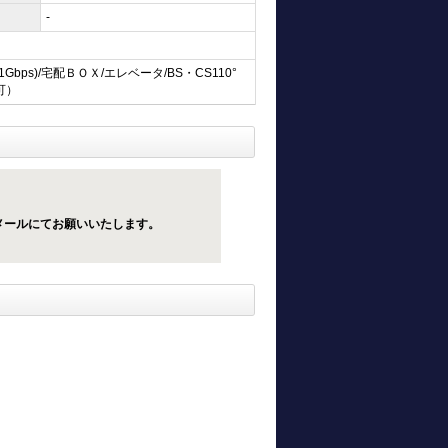
-
ps)/宅配ＢＯＸ/エレベータ/BS・CS110°
可）
メールにてお願いいたします。