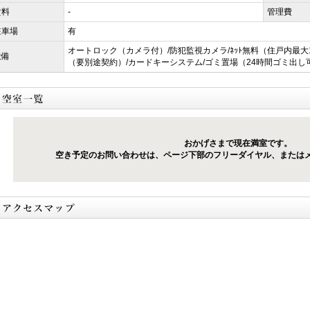
賃料
-
管理費
駐車場
有
オートロック（カメラ付）/防犯監視カメラ/ﾈｯﾄ無料（住戸内最大1Gb
設備
（要別途契約）/カードキーシステム/ゴミ置場（24時間ゴミ出し
おかげさまで現在満室です。
空き予定のお問い合わせは、ページ下部のフリーダイヤル、または