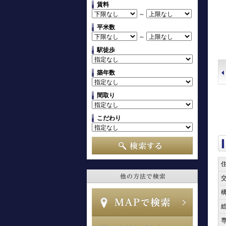
賃料
～
平米数
～
駅徒歩
築年数
間取り
こだわり