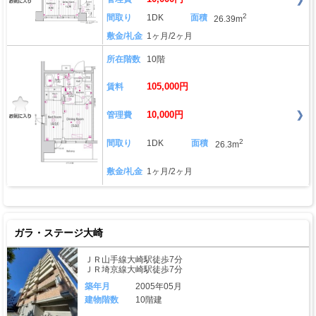
2
間取り
1DK
面積
26.39m
敷金/礼金
1ヶ月/2ヶ月
所在階数
10階
105,000円
賃料
10,000円
管理費
2
間取り
1DK
面積
26.3m
敷金/礼金
1ヶ月/2ヶ月
ガラ・ステージ大崎
ＪＲ山手線大崎駅徒歩7分
ＪＲ埼京線大崎駅徒歩7分
築年月
2005年05月
建物階数
10階建