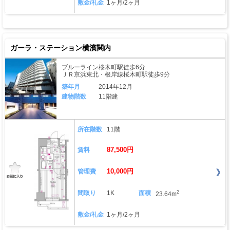
敷金/礼金
1ヶ月/2ヶ月
ガーラ・ステーション横濱関内
ブルーライン桜木町駅徒歩6分
ＪＲ京浜東北・根岸線桜木町駅徒歩9分
築年月
2014年12月
建物階数
11階建
所在階数
11階
87,500円
賃料
10,000円
管理費
2
間取り
1K
面積
23.64m
敷金/礼金
1ヶ月/2ヶ月