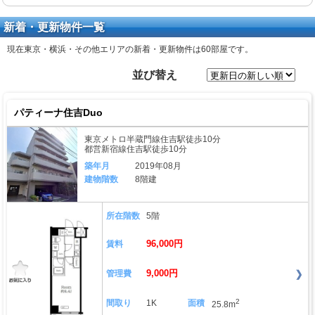
新着・更新物件一覧
現在東京・横浜・その他エリアの新着・更新物件は
60部屋
です。
並び替え
パティーナ住吉Duo
東京メトロ半蔵門線住吉駅徒歩10分
都営新宿線住吉駅徒歩10分
築年月
2019年08月
建物階数
8階建
所在階数
5階
96,000円
賃料
9,000円
管理費
2
間取り
1K
面積
25.8m