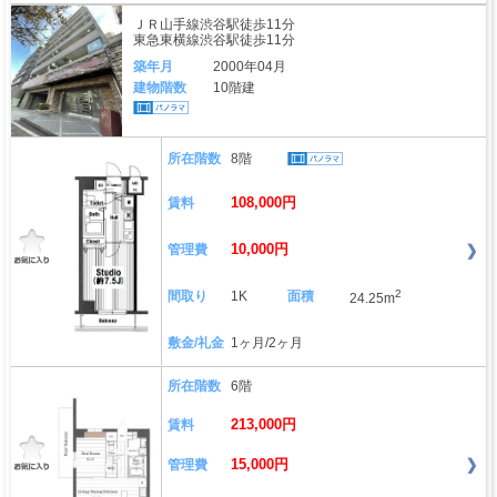
ＪＲ山手線渋谷駅徒歩11分
東急東横線渋谷駅徒歩11分
築年月
2000年04月
建物階数
10階建
所在階数
8階
108,000円
賃料
10,000円
管理費
2
間取り
1K
面積
24.25m
敷金/礼金
1ヶ月/2ヶ月
所在階数
6階
213,000円
賃料
15,000円
管理費