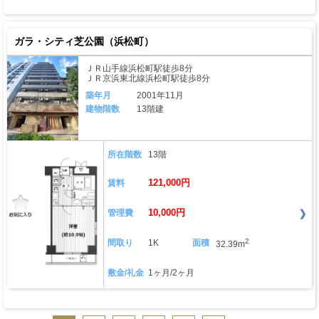
ガラ・シティ芝公園（浜松町）
ＪＲ山手線浜松町駅徒歩8分
ＪＲ京浜東北線浜松町駅徒歩8分
築年月
2001年11月
建物階数
13階建
所在階数
13階
121,000円
賃料
10,000円
管理費
2
間取り
1K
面積
32.39m
敷金/礼金
1ヶ月/2ヶ月