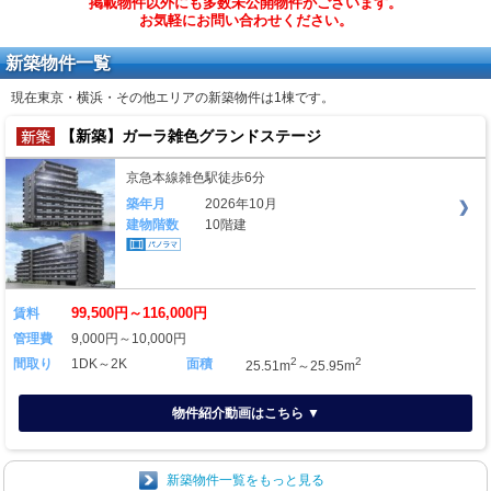
掲載物件以外にも多数未公開物件がございます。
お気軽にお問い合わせください。
新築物件一覧
現在東京・横浜・その他エリアの新築物件は
1棟
です。
【新築】ガーラ雑色グランドステージ
京急本線雑色駅徒歩6分
築年月
2026年10月
建物階数
10階建
99,500円～116,000円
賃料
管理費
9,000円～10,000円
2
2
間取り
1DK～2K
面積
25.51m
～25.95m
物件紹介動画はこちら ▼
新築物件一覧をもっと見る