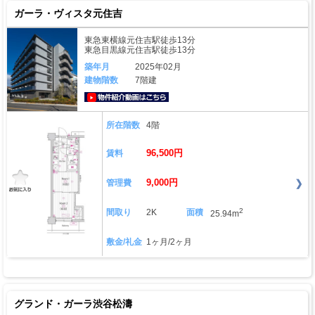
ガーラ・ヴィスタ元住吉
東急東横線元住吉駅徒歩13分
東急目黒線元住吉駅徒歩13分
築年月
2025年02月
建物階数
7階建
動画はこちら
所在階数
4階
96,500円
賃料
9,000円
管理費
2
間取り
2K
面積
25.94m
敷金/礼金
1ヶ月/2ヶ月
グランド・ガーラ渋谷松濤