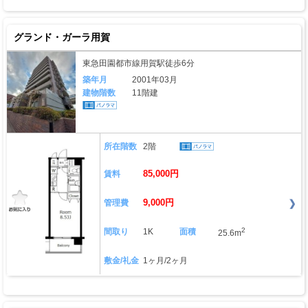
グランド・ガーラ用賀
東急田園都市線用賀駅徒歩6分
築年月
2001年03月
建物階数
11階建
所在階数
2階
85,000円
賃料
9,000円
管理費
2
間取り
1K
面積
25.6m
敷金/礼金
1ヶ月/2ヶ月