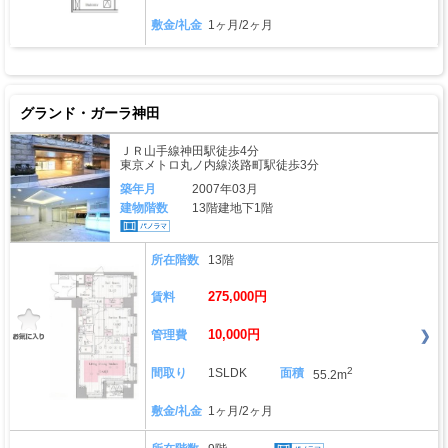
敷金/礼金
1ヶ月/2ヶ月
グランド・ガーラ神田
ＪＲ山手線神田駅徒歩4分
東京メトロ丸ノ内線淡路町駅徒歩3分
築年月
2007年03月
建物階数
13階建地下1階
所在階数
13階
275,000円
賃料
10,000円
管理費
2
間取り
1SLDK
面積
55.2m
敷金/礼金
1ヶ月/2ヶ月