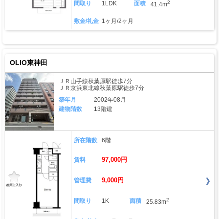
2
間取り
1LDK
面積
41.4m
敷金/礼金
1ヶ月/2ヶ月
OLIO東神田
ＪＲ山手線秋葉原駅徒歩7分
ＪＲ京浜東北線秋葉原駅徒歩7分
築年月
2002年08月
建物階数
13階建
所在階数
6階
97,000円
賃料
9,000円
管理費
2
間取り
1K
面積
25.83m