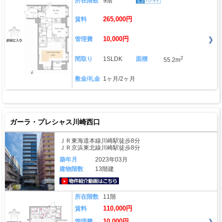
所在階数
9階
265,000円
賃料
10,000円
管理費
2
間取り
1SLDK
面積
55.2m
敷金/礼金
1ヶ月/2ヶ月
ガーラ・プレシャス川崎西口
ＪＲ東海道本線川崎駅徒歩8分
ＪＲ京浜東北線川崎駅徒歩8分
築年月
2023年03月
建物階数
13階建
動画はこちら
所在階数
11階
110,000円
賃料
10,000円
管理費