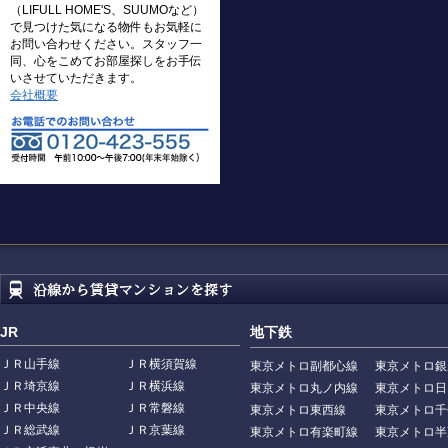
（LIFULL HOME'S、SUUMOなど）
で見つけた気になる物件もお気軽に
お問い合わせください。スタッフ一
同、心をこめてお部屋探しをお手伝
いさせていただきます。
会社概要
JR
地下鉄
ＪＲ山手線
ＪＲ横須賀線
東京メトロ副都心線
東京メトロ銀
ＪＲ埼京線
ＪＲ横浜線
東京メトロ丸ノ内線
東京メトロ日
ＪＲ中央線
ＪＲ常磐線
東京メトロ東西線
東京メトロ千
ＪＲ総武線
ＪＲ京葉線
東京メトロ有楽町線
東京メトロ半