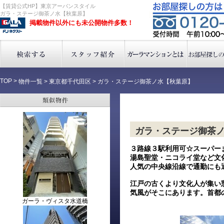
【賃貸公式HP】東京アーバンスタイル
ガラ・ステージ御茶ノ水【秋葉原】
掲載物件以外にも未公開物件多数！
TOP
>
物件一覧
>
東京都千代田区
>
ガラ・ステージ御茶ノ水【秋葉原】
ガラ・ステージ御茶
３路線３駅利用可☆スーパー
湯島聖堂・ニコライ堂など文
人気の中央線沿線で通勤にも
江戸の古くより文化人が集い
気風がそこにあります。首都
ガーラ・ヴィスタ水道橋