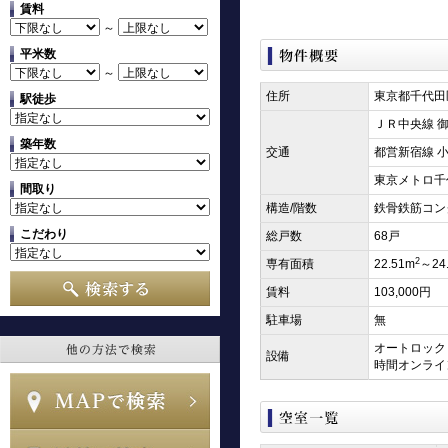
賃料
～
平米数
～
住所
東京都千代田
駅徒歩
ＪＲ中央線 御
築年数
交通
都営新宿線 小
東京メトロ千
間取り
構造/階数
鉄骨鉄筋コン
こだわり
総戸数
68戸
2
専有面積
22.51m
～24
賃料
103,000円
駐車場
無
オートロック
設備
時間オンライ