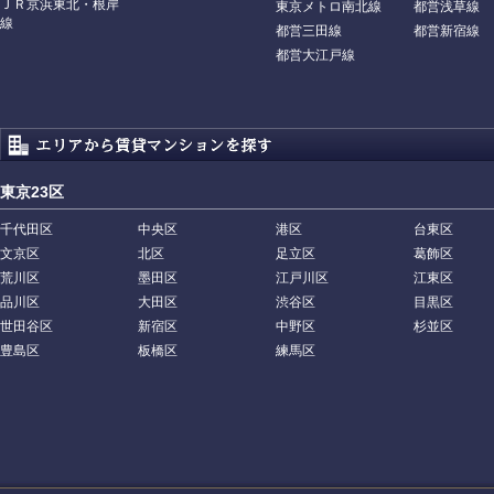
ＪＲ京浜東北・根岸
東京メトロ南北線
都営浅草線
線
都営三田線
都営新宿線
都営大江戸線
東京23区
千代田区
中央区
港区
台東区
文京区
北区
足立区
葛飾区
荒川区
墨田区
江戸川区
江東区
品川区
大田区
渋谷区
目黒区
世田谷区
新宿区
中野区
杉並区
豊島区
板橋区
練馬区