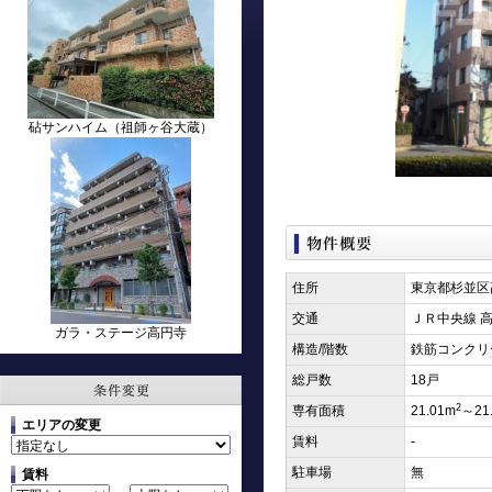
砧サンハイム（祖師ヶ谷大蔵）
住所
東京都杉並区
交通
ＪＲ中央線 高
ガラ・ステージ高円寺
構造/階数
鉄筋コンクリ
総戸数
18戸
2
専有面積
21.01m
～21
エリアの変更
賃料
-
駐車場
無
賃料