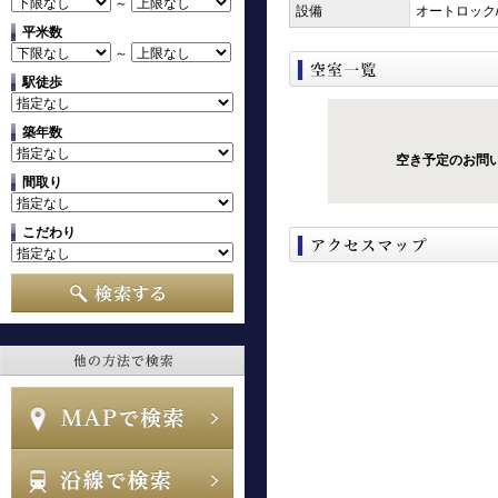
～
設備
オートロック
平米数
～
駅徒歩
築年数
空き予定のお問
間取り
こだわり