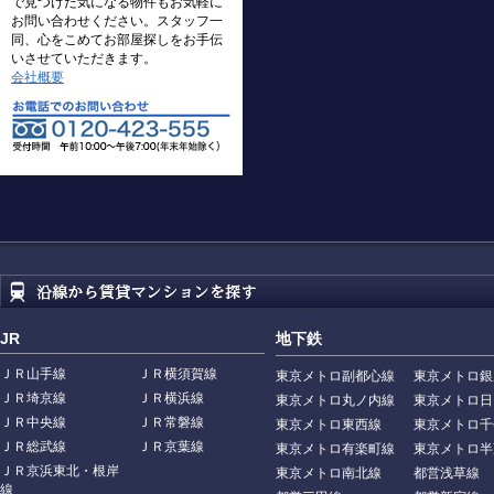
で見つけた気になる物件もお気軽に
お問い合わせください。スタッフ一
同、心をこめてお部屋探しをお手伝
いさせていただきます。
会社概要
JR
地下鉄
ＪＲ山手線
ＪＲ横須賀線
東京メトロ副都心線
東京メトロ銀
ＪＲ埼京線
ＪＲ横浜線
東京メトロ丸ノ内線
東京メトロ日
ＪＲ中央線
ＪＲ常磐線
東京メトロ東西線
東京メトロ千
ＪＲ総武線
ＪＲ京葉線
東京メトロ有楽町線
東京メトロ半
ＪＲ京浜東北・根岸
東京メトロ南北線
都営浅草線
線