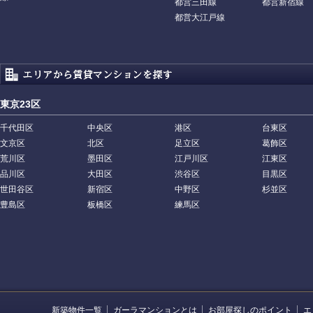
都営三田線
都営新宿線
都営大江戸線
東京23区
千代田区
中央区
港区
台東区
文京区
北区
足立区
葛飾区
荒川区
墨田区
江戸川区
江東区
品川区
大田区
渋谷区
目黒区
世田谷区
新宿区
中野区
杉並区
豊島区
板橋区
練馬区
新築物件一覧
ガーラマンションとは
お部屋探しのポイント
エ