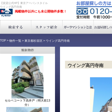
【賃貸公式HP】東京アーバンスタイル
ウイング高円寺南
掲載物件以外にも未公開物件多数！
TOP
>
物件一覧
>
東京都杉並区
>
ウイング高円寺南
ウイング高円寺南
セルベコート下高井戸（明大前13
分）