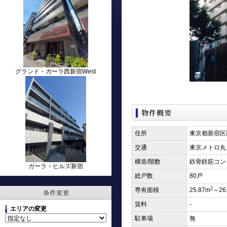
グランド・ガーラ西新宿West
住所
東京都新宿区
交通
東京メトロ丸
構造/階数
鉄骨鉄筋コン
ガーラ・ヒルズ新宿
総戸数
80戸
2
専有面積
25.87m
～26
賃料
-
エリアの変更
駐車場
無