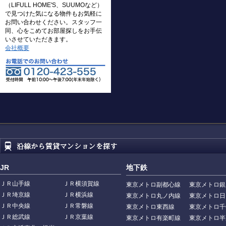
（LIFULL HOME'S、SUUMOなど）
で見つけた気になる物件もお気軽に
お問い合わせください。スタッフ一
同、心をこめてお部屋探しをお手伝
いさせていただきます。
会社概要
JR
地下鉄
ＪＲ山手線
ＪＲ横須賀線
東京メトロ副都心線
東京メトロ銀
ＪＲ埼京線
ＪＲ横浜線
東京メトロ丸ノ内線
東京メトロ日
ＪＲ中央線
ＪＲ常磐線
東京メトロ東西線
東京メトロ千
ＪＲ総武線
ＪＲ京葉線
東京メトロ有楽町線
東京メトロ半