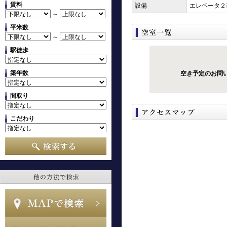
賃料
設備
エレベータ２
～
平米数
～
駅徒歩
築年数
空き予定のお問
間取り
こだわり