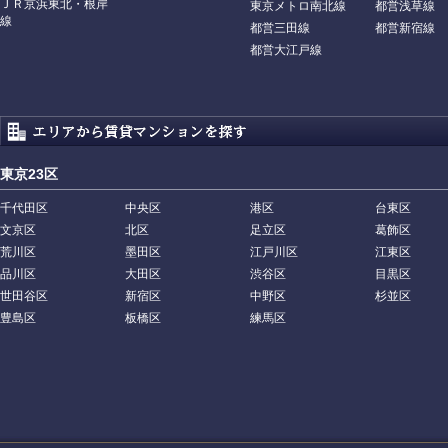
ＪＲ京浜東北・根岸
東京メトロ南北線
都営浅草線
線
都営三田線
都営新宿線
都営大江戸線
東京23区
千代田区
中央区
港区
台東区
文京区
北区
足立区
葛飾区
荒川区
墨田区
江戸川区
江東区
品川区
大田区
渋谷区
目黒区
世田谷区
新宿区
中野区
杉並区
豊島区
板橋区
練馬区