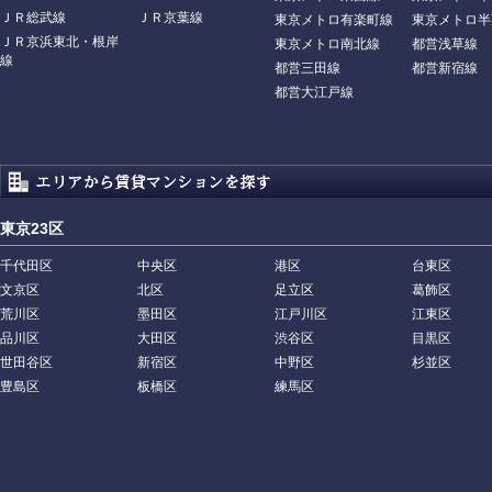
ＪＲ総武線
ＪＲ京葉線
東京メトロ有楽町線
東京メトロ半
ＪＲ京浜東北・根岸
東京メトロ南北線
都営浅草線
線
都営三田線
都営新宿線
都営大江戸線
東京23区
千代田区
中央区
港区
台東区
文京区
北区
足立区
葛飾区
荒川区
墨田区
江戸川区
江東区
品川区
大田区
渋谷区
目黒区
世田谷区
新宿区
中野区
杉並区
豊島区
板橋区
練馬区