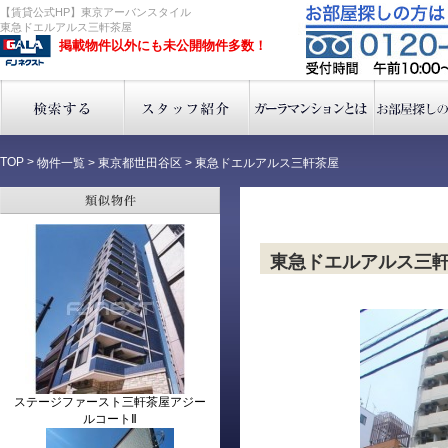
【賃貸公式HP】東京アーバンスタイル
東急ドエルアルス三軒茶屋
掲載物件以外にも未公開物件多数！
TOP
>
物件一覧
>
東京都世田谷区
>
東急ドエルアルス三軒茶屋
東急ドエルアルス三
ステージファースト三軒茶屋アジー
ルコートⅡ