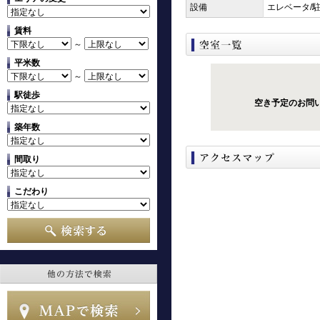
設備
エレベータ/
賃料
～
平米数
～
駅徒歩
空き予定のお問
築年数
間取り
こだわり