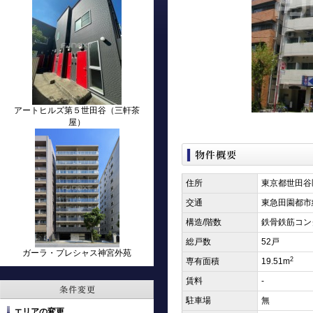
アートヒルズ第５世田谷（三軒茶
屋）
住所
東京都世田谷
交通
東急田園都市
構造/階数
鉄骨鉄筋コン
総戸数
52戸
ガーラ・プレシャス神宮外苑
2
専有面積
19.51m
賃料
-
駐車場
無
エリアの変更