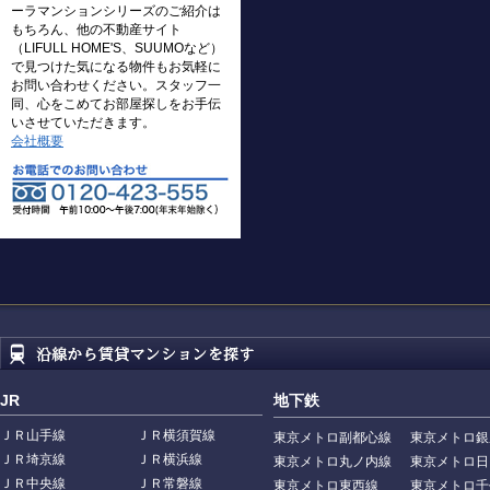
ーラマンションシリーズのご紹介は
もちろん、他の不動産サイト
（LIFULL HOME'S、SUUMOなど）
で見つけた気になる物件もお気軽に
お問い合わせください。スタッフ一
同、心をこめてお部屋探しをお手伝
いさせていただきます。
会社概要
JR
地下鉄
ＪＲ山手線
ＪＲ横須賀線
東京メトロ副都心線
東京メトロ銀
ＪＲ埼京線
ＪＲ横浜線
東京メトロ丸ノ内線
東京メトロ日
ＪＲ中央線
ＪＲ常磐線
東京メトロ東西線
東京メトロ千