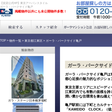
【賃貸公式HP】東京アーバンスタイル
ガーラ・パークサイド亀戸
掲載物件以外にも未公開物件多数！
TOP
>
物件一覧
>
東京都江東区
>
ガーラ・パークサイド亀戸
ガーラ・パークサイ
ガーラ・パークサイド亀戸は
都心近接の魅力的なポジショ
東京主要エリアにスピーディ
江東区内でも有数の規模を誇
潤い豊かな住環境を兼ね備え
ガラ・ステージ日本橋茅場町
亀戸駅前には下町とカルチャ
「KAMEIDO CLOCK」