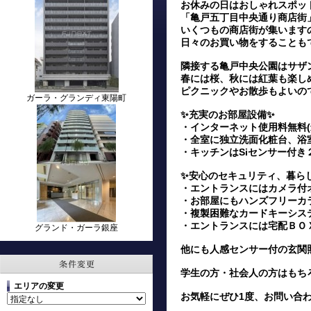
お休みの日はおしゃれスポッ
「亀戸五丁目中央通り商店街
いくつもの商店街が集います
日々のお買い物をすることも
隣接する亀戸中央公園はサザ
春には桜、秋には紅葉も楽し
ピクニックやお散歩もよいのでは
ガーラ・グランディ東陽町
✨充実のお部屋設備✨
・インターネット使用料無料(
・全室に独立洗面化粧台、浴
・キッチンはSiセンサー付
✨安心のセキュリティ、暮ら
・エントランスにはカメラ付
・お部屋にもハンズフリーカ
・複製困難なカードキーシス
・エントランスには宅配ＢＯ
グランド・ガーラ銀座
他にも人感センサー付の玄関
学生の方・社会人の方はもち
エリアの変更
お気軽にぜひ1度、お問い合