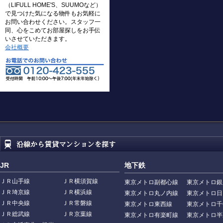
（LIFULL HOME'S、SUUMOなど）
で見つけた気になる物件もお気軽に
お問い合わせください。スタッフ一
同、心をこめてお部屋探しをお手伝
いさせていただきます。
会社概要
JR
地下鉄
ＪＲ山手線
ＪＲ横須賀線
東京メトロ副都心線
東京メトロ銀
ＪＲ埼京線
ＪＲ横浜線
東京メトロ丸ノ内線
東京メトロ日
ＪＲ中央線
ＪＲ常磐線
東京メトロ東西線
東京メトロ千
ＪＲ総武線
ＪＲ京葉線
東京メトロ有楽町線
東京メトロ半