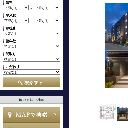
賃料
～
平米数
～
駅徒歩
築年数
間取り
こだわり