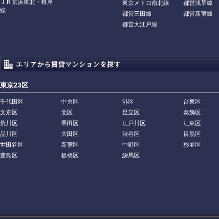
ＪＲ京浜東北・根岸
東京メトロ南北線
都営浅草線
線
都営三田線
都営新宿線
都営大江戸線
東京23区
千代田区
中央区
港区
台東区
文京区
北区
足立区
葛飾区
荒川区
墨田区
江戸川区
江東区
品川区
大田区
渋谷区
目黒区
世田谷区
新宿区
中野区
杉並区
豊島区
板橋区
練馬区