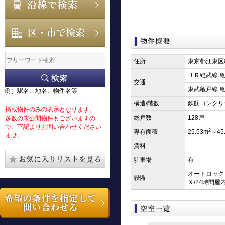
住所
東京都江東区亀
ＪＲ総武線 亀
交通
東武亀戸線 亀
例）駅名、地名、物件名等
構造/階数
鉄筋コンクリ
掲載物件のみの表示となります。
総戸数
128戸
多数の未公開物件もございますの
で、下記よりお問い合わせください
2
専有面積
25.53m
～45
ませ。
賃料
-
駐車場
有
オートロック（
設備
Ｘ/24時間屋