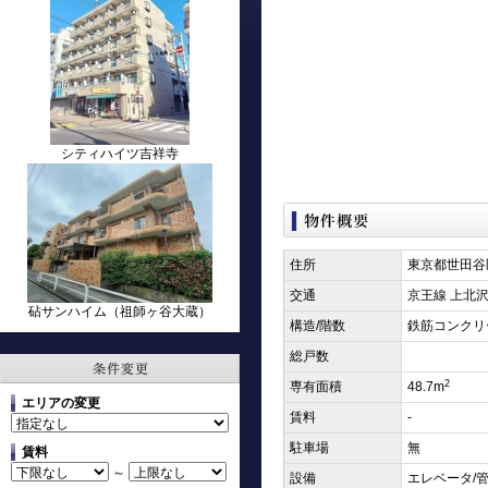
シティハイツ吉祥寺
住所
東京都世田谷
交通
京王線 上北沢
砧サンハイム（祖師ヶ谷大蔵）
構造/階数
鉄筋コンクリ
総戸数
2
専有面積
48.7m
エリアの変更
賃料
-
駐車場
無
賃料
～
設備
エレベータ/