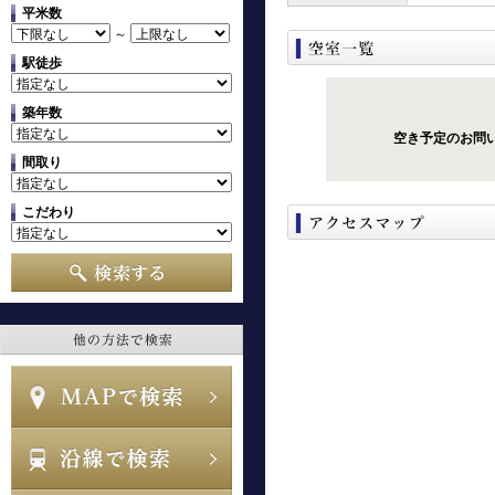
平米数
～
駅徒歩
築年数
空き予定のお問
間取り
こだわり