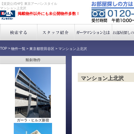
【賃貸公式HP】東京アーバンスタイル
マンション上北沢
掲載物件以外にも未公開物件多数！
TOP
>
物件一覧
>
東京都世田谷区
>
マンション上北沢
マンション上北沢
ガーラ・ヒルズ新宿