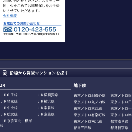
お問い合わせください。スタッフ一
同、心をこめてお部屋探しをお手伝
いさせていただきます。
会社概要
JR
地下鉄
ＪＲ山手線
ＪＲ横須賀線
東京メトロ副都心線
東京メトロ銀
ＪＲ埼京線
ＪＲ横浜線
東京メトロ丸ノ内線
東京メトロ日
ＪＲ中央線
ＪＲ常磐線
東京メトロ東西線
東京メトロ千
ＪＲ総武線
ＪＲ京葉線
東京メトロ有楽町線
東京メトロ半
ＪＲ京浜東北・根岸
東京メトロ南北線
都営浅草線
線
都営三田線
都営新宿線