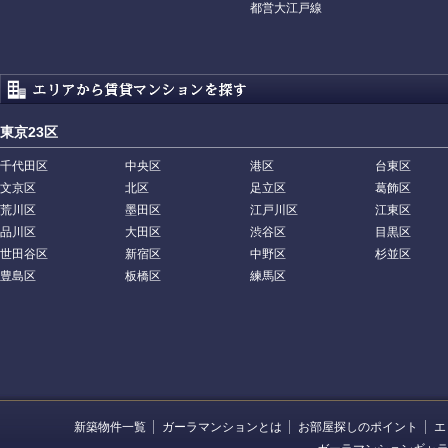
都営大江戸線
東京23区
千代田区
中央区
港区
台東区
文京区
北区
足立区
葛飾区
荒川区
墨田区
江戸川区
江東区
品川区
大田区
渋谷区
目黒区
世田谷区
新宿区
中野区
杉並区
豊島区
板橋区
練馬区
新築物件一覧
ガーラマンションとは
お部屋探しのポイント
エ