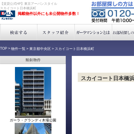
【賃貸公式HP】東京アーバンスタイル
スカイコート日本橋浜町
掲載物件以外にも未公開物件多数！
TOP
>
物件一覧
>
東京都中央区
>
スカイコート日本橋浜町
スカイコート日本橋
ガーラ・グランディ木場公園