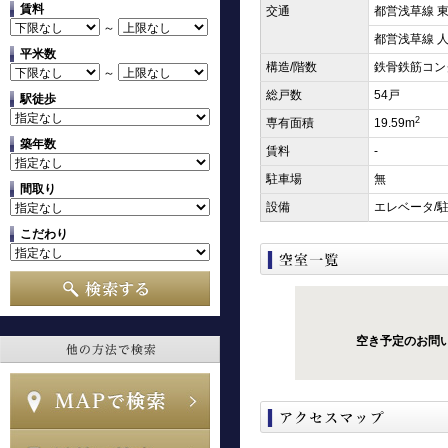
賃料
交通
都営浅草線 東
～
都営浅草線 人
平米数
構造/階数
鉄骨鉄筋コン
～
総戸数
54戸
駅徒歩
2
専有面積
19.59m
築年数
賃料
-
駐車場
無
間取り
設備
エレベータ/駐
こだわり
空き予定のお問