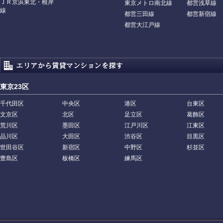
ＪＲ京浜東北・根岸
東京メトロ南北線
都営浅草線
線
都営三田線
都営新宿線
都営大江戸線
東京23区
千代田区
中央区
港区
台東区
文京区
北区
足立区
葛飾区
荒川区
墨田区
江戸川区
江東区
品川区
大田区
渋谷区
目黒区
世田谷区
新宿区
中野区
杉並区
豊島区
板橋区
練馬区