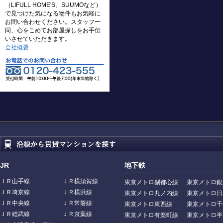
（LIFULL HOME'S、SUUMOなど）
で見つけた気になる物件もお気軽に
お問い合わせください。スタッフ一
同、心をこめてお部屋探しをお手伝
いさせていただきます。
会社概要
JR
地下鉄
ＪＲ山手線
ＪＲ横須賀線
東京メトロ副都心線
東京メトロ銀
ＪＲ埼京線
ＪＲ横浜線
東京メトロ丸ノ内線
東京メトロ日
ＪＲ中央線
ＪＲ常磐線
東京メトロ東西線
東京メトロ千
ＪＲ総武線
ＪＲ京葉線
東京メトロ有楽町線
東京メトロ半