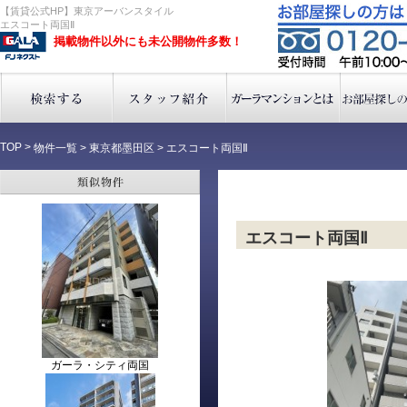
【賃貸公式HP】東京アーバンスタイル
エスコート両国Ⅱ
掲載物件以外にも未公開物件多数！
TOP
>
物件一覧
>
東京都墨田区
>
エスコート両国Ⅱ
エスコート両国Ⅱ
ガーラ・シティ両国