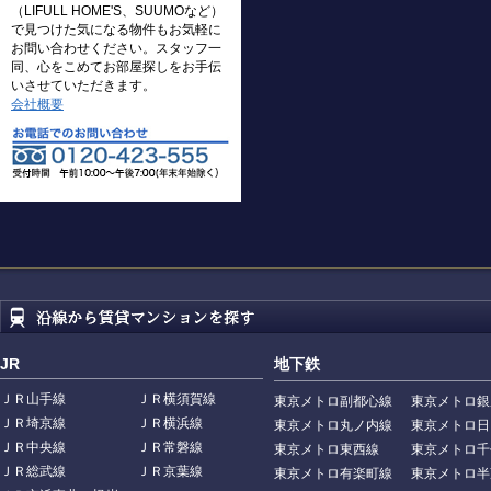
（LIFULL HOME'S、SUUMOなど）
で見つけた気になる物件もお気軽に
お問い合わせください。スタッフ一
同、心をこめてお部屋探しをお手伝
いさせていただきます。
会社概要
JR
地下鉄
ＪＲ山手線
ＪＲ横須賀線
東京メトロ副都心線
東京メトロ銀
ＪＲ埼京線
ＪＲ横浜線
東京メトロ丸ノ内線
東京メトロ日
ＪＲ中央線
ＪＲ常磐線
東京メトロ東西線
東京メトロ千
ＪＲ総武線
ＪＲ京葉線
東京メトロ有楽町線
東京メトロ半