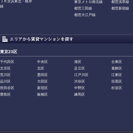
ＪＲ京浜東北・根岸
東京メトロ南北線
都営浅草線
線
都営三田線
都営新宿線
都営大江戸線
東京23区
千代田区
中央区
港区
台東区
文京区
北区
足立区
葛飾区
荒川区
墨田区
江戸川区
江東区
品川区
大田区
渋谷区
目黒区
世田谷区
新宿区
中野区
杉並区
豊島区
板橋区
練馬区