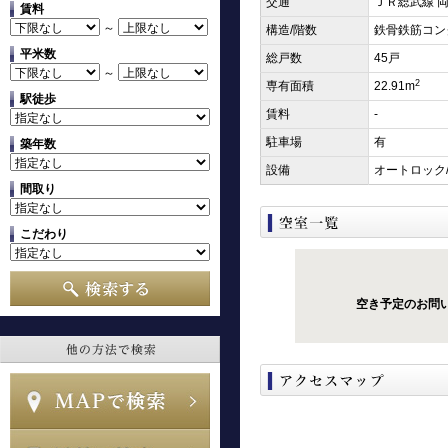
交通
ＪＲ総武線 両
賃料
～
構造/階数
鉄骨鉄筋コン
平米数
総戸数
45戸
～
2
専有面積
22.91m
駅徒歩
賃料
-
駐車場
有
築年数
設備
オートロック/
間取り
こだわり
空き予定のお問