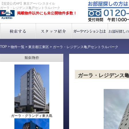
【賃貸公式HP】東京アーバンスタイル
ガーラ・レジデンス亀戸セントラルパーク
掲載物件以外にも未公開物件多数！
TOP
>
物件一覧
>
東京都江東区
>
ガーラ・レジデンス亀戸セントラルパーク
ガーラ・レジデンス
ガーラ・グランディ東大島