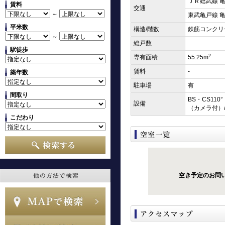
ＪＲ総武線 亀
賃料
交通
～
東武亀戸線 亀
平米数
構造/階数
鉄筋コンクリ
～
総戸数
駅徒歩
2
専有面積
55.25m
賃料
-
築年数
駐車場
有
間取り
BS・CS11
設備
（カメラ付）
こだわり
空き予定のお問