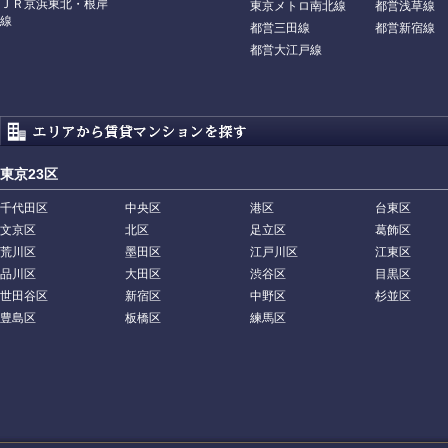
ＪＲ京浜東北・根岸
東京メトロ南北線
都営浅草線
線
都営三田線
都営新宿線
都営大江戸線
東京23区
千代田区
中央区
港区
台東区
文京区
北区
足立区
葛飾区
荒川区
墨田区
江戸川区
江東区
品川区
大田区
渋谷区
目黒区
世田谷区
新宿区
中野区
杉並区
豊島区
板橋区
練馬区