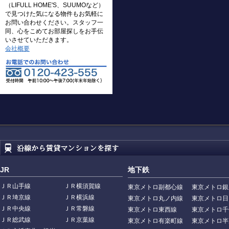
（LIFULL HOME'S、SUUMOなど）
で見つけた気になる物件もお気軽に
お問い合わせください。スタッフ一
同、心をこめてお部屋探しをお手伝
いさせていただきます。
会社概要
JR
地下鉄
ＪＲ山手線
ＪＲ横須賀線
東京メトロ副都心線
東京メトロ銀
ＪＲ埼京線
ＪＲ横浜線
東京メトロ丸ノ内線
東京メトロ日
ＪＲ中央線
ＪＲ常磐線
東京メトロ東西線
東京メトロ千
ＪＲ総武線
ＪＲ京葉線
東京メトロ有楽町線
東京メトロ半