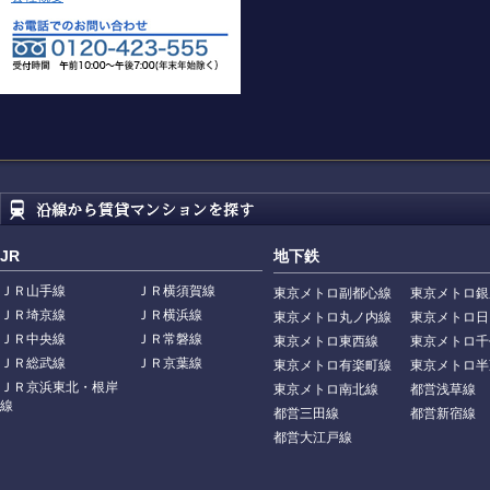
JR
地下鉄
ＪＲ山手線
ＪＲ横須賀線
東京メトロ副都心線
東京メトロ銀
ＪＲ埼京線
ＪＲ横浜線
東京メトロ丸ノ内線
東京メトロ日
ＪＲ中央線
ＪＲ常磐線
東京メトロ東西線
東京メトロ千
ＪＲ総武線
ＪＲ京葉線
東京メトロ有楽町線
東京メトロ半
ＪＲ京浜東北・根岸
東京メトロ南北線
都営浅草線
線
都営三田線
都営新宿線
都営大江戸線