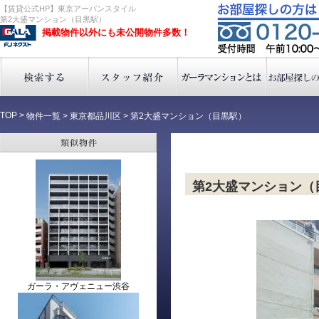
【賃貸公式HP】東京アーバンスタイル
第2大盛マンション（目黒駅）
掲載物件以外にも未公開物件多数！
TOP
>
物件一覧
>
東京都品川区
>
第2大盛マンション（目黒駅）
第2大盛マンション（
ガーラ・アヴェニュー渋谷