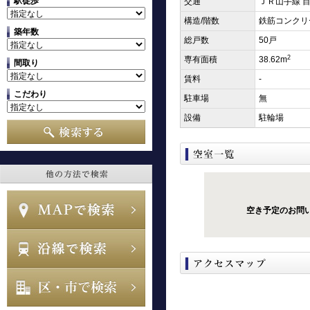
駅徒歩
交通
ＪＲ山手線 目
構造/階数
鉄筋コンクリ
築年数
総戸数
50戸
2
専有面積
38.62m
間取り
賃料
-
こだわり
駐車場
無
設備
駐輪場
空き予定のお問