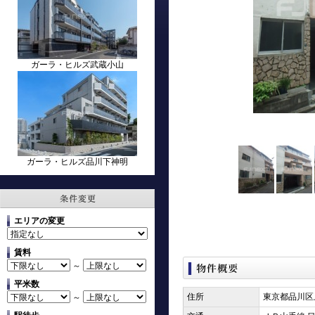
ガーラ・ヒルズ武蔵小山
ガーラ・ヒルズ品川下神明
エリアの変更
賃料
～
平米数
住所
東京都品川区上
～