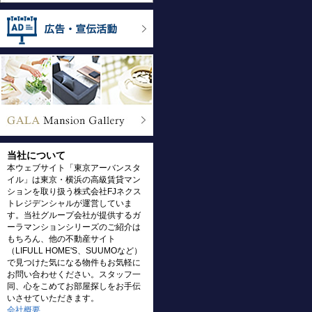
当社について
本ウェブサイト「東京アーバンスタ
イル」は東京・横浜の高級賃貸マン
ションを取り扱う株式会社FJネクス
トレジデンシャルが運営していま
す。当社グループ会社が提供するガ
ーラマンションシリーズのご紹介は
もちろん、他の不動産サイト
（LIFULL HOME'S、SUUMOなど）
で見つけた気になる物件もお気軽に
お問い合わせください。スタッフ一
同、心をこめてお部屋探しをお手伝
いさせていただきます。
会社概要