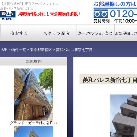
【賃貸公式HP】東京アーバンスタイル
菱和パレス新宿七丁目
掲載物件以外にも未公開物件多数！
TOP
>
物件一覧
>
東京都新宿区
>
菱和パレス新宿七丁目
菱和パレス新宿七丁
グランド・ガーラ幡ヶ谷East