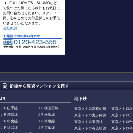
（LIFULL HOME'S、SUUMOなど）
で見つけた気になる物件もお気軽に
お問い合わせください。スタッフ一
同、心をこめてお部屋探しをお手伝
いさせていただきます。
会社概要
JR
地下鉄
ＪＲ山手線
ＪＲ横須賀線
東京メトロ副都心線
東京メトロ銀
ＪＲ埼京線
ＪＲ横浜線
東京メトロ丸ノ内線
東京メトロ日
ＪＲ中央線
ＪＲ常磐線
東京メトロ東西線
東京メトロ千
ＪＲ総武線
ＪＲ京葉線
東京メトロ有楽町線
東京メトロ半