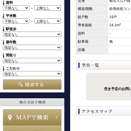
交通
都営大江戸線 
賃料
～
構造/階数
鉄骨鉄筋コン
平米数
総戸数
19戸
～
2
専有面積
24.1m
駅徒歩
賃料
-
駐車場
無
築年数
設備
間取り
こだわり
空き予定のお問