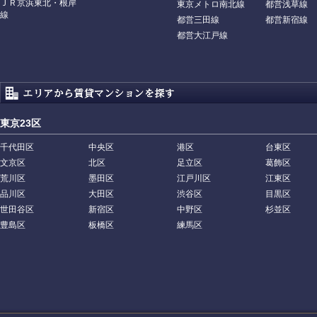
ＪＲ京浜東北・根岸
東京メトロ南北線
都営浅草線
線
都営三田線
都営新宿線
都営大江戸線
東京23区
千代田区
中央区
港区
台東区
文京区
北区
足立区
葛飾区
荒川区
墨田区
江戸川区
江東区
品川区
大田区
渋谷区
目黒区
世田谷区
新宿区
中野区
杉並区
豊島区
板橋区
練馬区