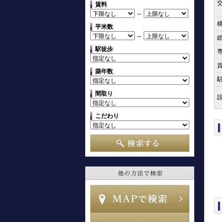
賃料
～
平米数
～
駅徒歩
築年数
間取り
こだわり