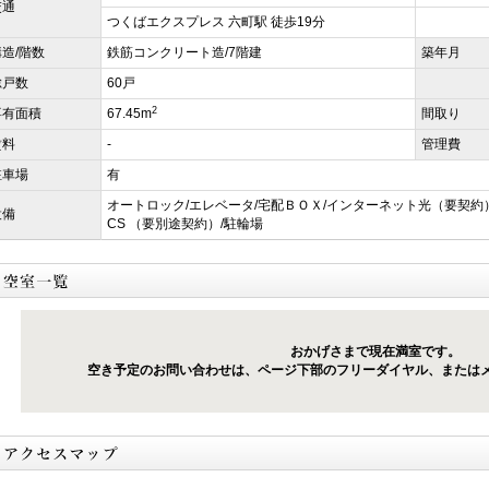
交通
つくばエクスプレス 六町駅 徒歩19分
構造/階数
鉄筋コンクリート造/7階建
築年月
総戸数
60戸
2
専有面積
67.45m
間取り
賃料
-
管理費
駐車場
有
オートロック/エレベータ/宅配ＢＯＸ/インターネット光（要契約）
設備
CS （要別途契約）/駐輪場
おかげさまで現在満室です。
空き予定のお問い合わせは、ページ下部のフリーダイヤル、または