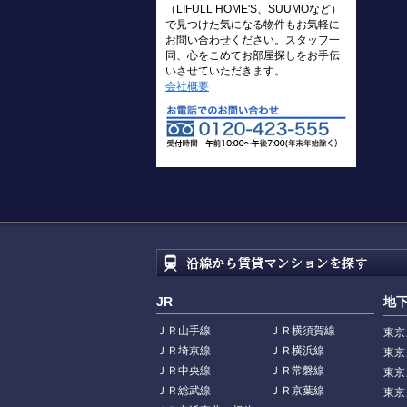
（LIFULL HOME'S、SUUMOなど）
で見つけた気になる物件もお気軽に
お問い合わせください。スタッフ一
同、心をこめてお部屋探しをお手伝
いさせていただきます。
会社概要
JR
地
ＪＲ山手線
ＪＲ横須賀線
東京
ＪＲ埼京線
ＪＲ横浜線
東京
ＪＲ中央線
ＪＲ常磐線
東京
ＪＲ総武線
ＪＲ京葉線
東京