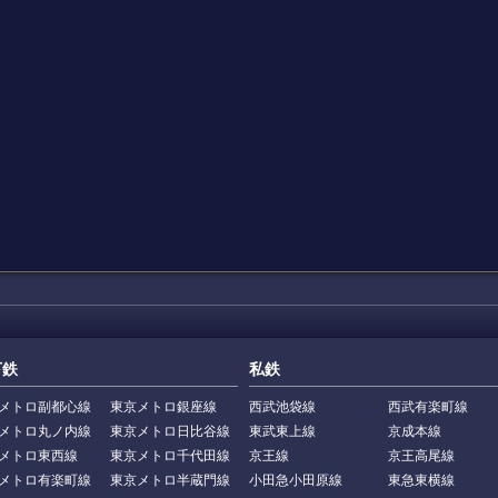
下鉄
私鉄
メトロ副都心線
東京メトロ銀座線
西武池袋線
西武有楽町線
メトロ丸ノ内線
東京メトロ日比谷線
東武東上線
京成本線
メトロ東西線
東京メトロ千代田線
京王線
京王高尾線
メトロ有楽町線
東京メトロ半蔵門線
小田急小田原線
東急東横線