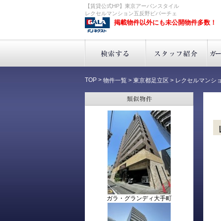
【賃貸公式HP】東京アーバンスタイル
レクセルマンション五反野ビバーチェ
掲載物件以外にも未公開物件多数！
TOP
>
物件一覧
>
東京都足立区
>
レクセルマンシ
ガラ・グランディ大手町