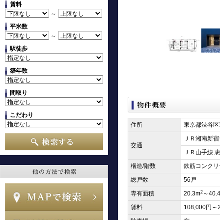
賃料
～
平米数
～
駅徒歩
築年数
間取り
こだわり
住所
東京都渋谷区東
ＪＲ湘南新宿
交通
ＪＲ山手線 恵
構造/階数
鉄筋コンクリ
総戸数
56戸
2
専有面積
20.3m
～40.
賃料
108,000円～