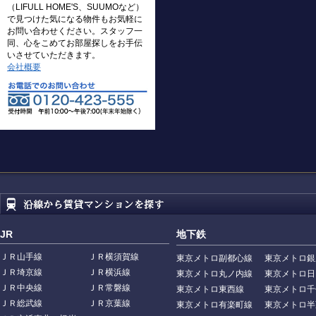
（LIFULL HOME'S、SUUMOなど）
で見つけた気になる物件もお気軽に
お問い合わせください。スタッフ一
同、心をこめてお部屋探しをお手伝
いさせていただきます。
会社概要
JR
地下鉄
ＪＲ山手線
ＪＲ横須賀線
東京メトロ副都心線
東京メトロ銀
ＪＲ埼京線
ＪＲ横浜線
東京メトロ丸ノ内線
東京メトロ日
ＪＲ中央線
ＪＲ常磐線
東京メトロ東西線
東京メトロ千
ＪＲ総武線
ＪＲ京葉線
東京メトロ有楽町線
東京メトロ半