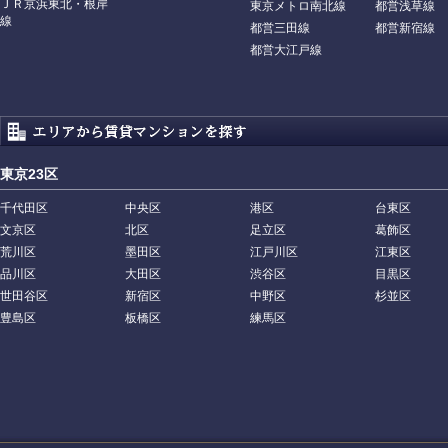
ＪＲ京浜東北・根岸
東京メトロ南北線
都営浅草線
線
都営三田線
都営新宿線
都営大江戸線
東京23区
千代田区
中央区
港区
台東区
文京区
北区
足立区
葛飾区
荒川区
墨田区
江戸川区
江東区
品川区
大田区
渋谷区
目黒区
世田谷区
新宿区
中野区
杉並区
豊島区
板橋区
練馬区