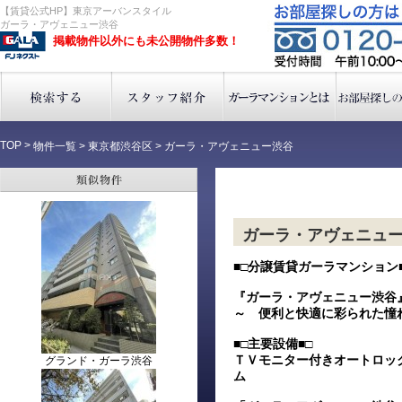
【賃貸公式HP】東京アーバンスタイル
ガーラ・アヴェニュー渋谷
掲載物件以外にも未公開物件多数！
TOP
>
物件一覧
>
東京都渋谷区
>
ガーラ・アヴェニュー渋谷
ガーラ・アヴェニュ
■□分譲賃貸ガーラマンション■
『ガーラ・アヴェニュー渋谷
～ 便利と快適に彩られた憧
■□主要設備■□
ＴＶモニター付きオートロッ
グランド・ガーラ渋谷
ム