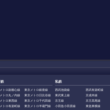
下鉄
私鉄
メトロ副都心線
東京メトロ銀座線
西武池袋線
西武有楽町線
メトロ丸ノ内線
東京メトロ日比谷線
東武東上線
京成本線
メトロ東西線
東京メトロ千代田線
京王線
京王高尾線
メトロ有楽町線
東京メトロ半蔵門線
小田急小田原線
東急東横線