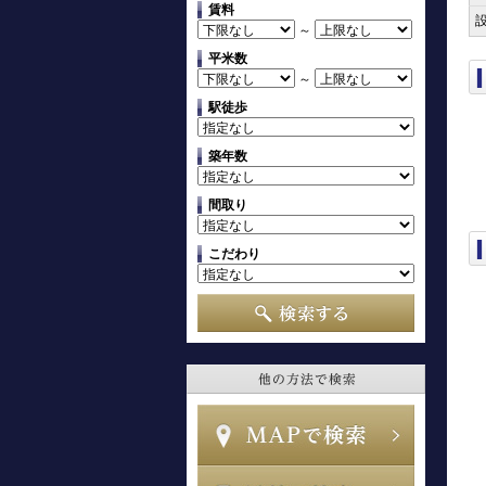
賃料
～
平米数
～
駅徒歩
築年数
間取り
こだわり