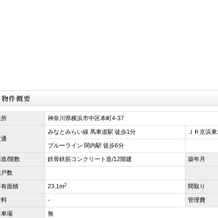
住所
神奈川県横浜市中区本町4-37
みなとみらい線 馬車道駅 徒歩1分
ＪＲ京浜東
交通
ブルーライン 関内駅 徒歩6分
構造/階数
鉄骨鉄筋コンクリート造/12階建
築年月
総戸数
2
専有面積
23.1m
間取り
賃料
-
管理費
駐車場
無