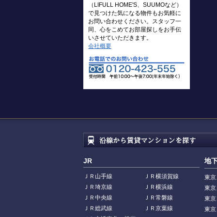
（LIFULL HOME'S、SUUMOなど）
で見つけた気になる物件もお気軽に
お問い合わせください。スタッフ一
同、心をこめてお部屋探しをお手伝
いさせていただきます。
会社概要
JR
地
ＪＲ山手線
ＪＲ横須賀線
東京
ＪＲ埼京線
ＪＲ横浜線
東京
ＪＲ中央線
ＪＲ常磐線
東京
ＪＲ総武線
ＪＲ京葉線
東京