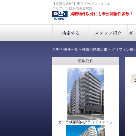
【賃貸公式HP】東京アーバンスタイル
グリフィン横浜馬車道駅前
掲載物件以外にも未公開物件多数！
TOP
>
物件一覧
>
神奈川県横浜市
>
グリフィン横
ガーラ横濱関内グランドステージ