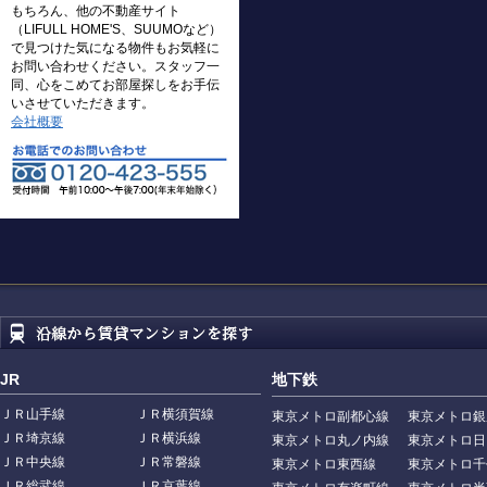
もちろん、他の不動産サイト
（LIFULL HOME'S、SUUMOなど）
で見つけた気になる物件もお気軽に
お問い合わせください。スタッフ一
同、心をこめてお部屋探しをお手伝
いさせていただきます。
会社概要
JR
地下鉄
ＪＲ山手線
ＪＲ横須賀線
東京メトロ副都心線
東京メトロ銀
ＪＲ埼京線
ＪＲ横浜線
東京メトロ丸ノ内線
東京メトロ日
ＪＲ中央線
ＪＲ常磐線
東京メトロ東西線
東京メトロ千
ＪＲ総武線
ＪＲ京葉線