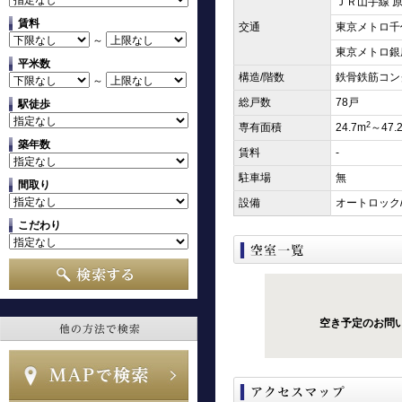
ＪＲ山手線 原
賃料
交通
東京メトロ千
～
東京メトロ銀座
平米数
構造/階数
鉄骨鉄筋コン
～
総戸数
78戸
駅徒歩
2
専有面積
24.7m
～47.
築年数
賃料
-
駐車場
無
間取り
設備
オートロック
こだわり
空き予定のお問