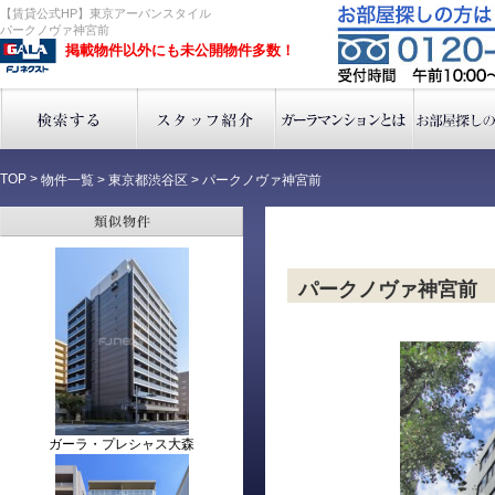
【賃貸公式HP】東京アーバンスタイル
パークノヴァ神宮前
掲載物件以外にも未公開物件多数！
TOP
>
物件一覧
>
東京都渋谷区
>
パークノヴァ神宮前
パークノヴァ神宮前
ガーラ・プレシャス大森