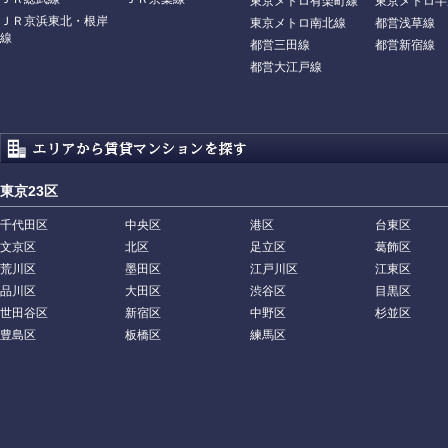
東京メトロ有楽町線
東京メトロ半
ＪＲ京浜東北・根岸
東京メトロ南北線
都営浅草線
線
都営三田線
都営新宿線
都営大江戸線
東京23区
千代田区
中央区
港区
台東区
文京区
北区
足立区
葛飾区
荒川区
墨田区
江戸川区
江東区
品川区
大田区
渋谷区
目黒区
世田谷区
新宿区
中野区
杉並区
豊島区
板橋区
練馬区