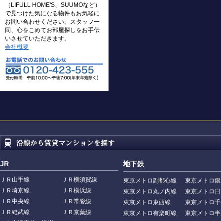
（LIFULL HOME'S、SUUMOなど）
で見つけた気になる物件もお気軽に
お問い合わせください。スタッフ一
同、心をこめてお部屋探しをお手伝
いさせていただきます。
会社概要
JR
地下鉄
ＪＲ山手線
ＪＲ横須賀線
東京メトロ副都心線
東京メトロ銀
ＪＲ埼京線
ＪＲ横浜線
東京メトロ丸ノ内線
東京メトロ日
ＪＲ中央線
ＪＲ常磐線
東京メトロ東西線
東京メトロ千
ＪＲ総武線
ＪＲ京葉線
東京メトロ有楽町線
東京メトロ半