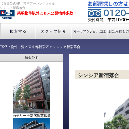
【賃貸公式HP】東京アーバンスタイル
シンシア新宿落合
掲載物件以外にも未公開物件多数！
TOP
>
物件一覧
>
東京都新宿区
>
シンシア新宿落合
シンシア新宿落合
カテリーナ新宿御苑駅前