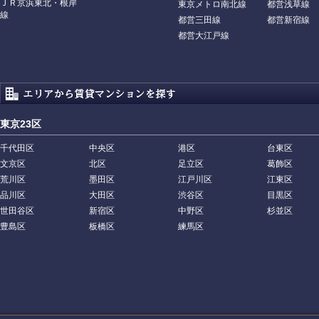
ＪＲ京浜東北・根岸
東京メトロ南北線
都営浅草線
線
都営三田線
都営新宿線
都営大江戸線
東京23区
千代田区
中央区
港区
台東区
文京区
北区
足立区
葛飾区
荒川区
墨田区
江戸川区
江東区
品川区
大田区
渋谷区
目黒区
世田谷区
新宿区
中野区
杉並区
豊島区
板橋区
練馬区