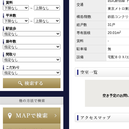
西武新宿線 下
賃料
交通
～
東京メトロ東西
平米数
構造/階数
鉄筋コンクリ
～
総戸数
31戸
駅徒歩
2
専有面積
20.01m
賃料
-
築年数
駐車場
無
間取り
設備
宅配ＢＯＸ/
こだわり
空き予定のお問