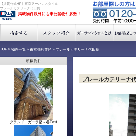
【賃貸公式HP】東京アーバンスタイル
プレールカテリーナ代田橋
掲載物件以外にも未公開物件多数！
TOP
>
物件一覧
>
東京都杉並区
>
プレールカテリーナ代田橋
プレールカテリーナ
グランド・ガーラ幡ヶ谷East