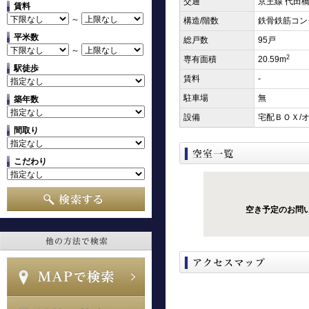
交通
京王線 代田橋
賃料
～
構造/階数
鉄骨鉄筋コン
平米数
総戸数
95戸
～
2
専有面積
20.59m
駅徒歩
賃料
-
駐車場
無
築年数
設備
宅配ＢＯＸ/
間取り
こだわり
空き予定のお問