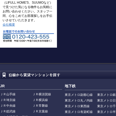
（LIFULL HOME'S、SUUMOなど）
で見つけた気になる物件もお気軽に
お問い合わせください。スタッフ一
同、心をこめてお部屋探しをお手伝
いさせていただきます。
会社概要
JR
地下鉄
ＪＲ山手線
ＪＲ横須賀線
東京メトロ副都心線
東京メトロ銀
ＪＲ埼京線
ＪＲ横浜線
東京メトロ丸ノ内線
東京メトロ日
ＪＲ中央線
ＪＲ常磐線
東京メトロ東西線
東京メトロ千
ＪＲ総武線
ＪＲ京葉線
東京メトロ有楽町線
東京メトロ半