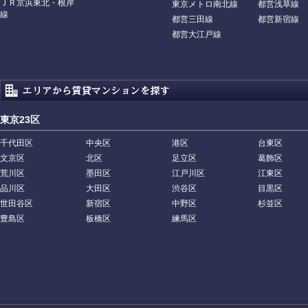
ＪＲ京浜東北・根岸
東京メトロ南北線
都営浅草線
線
都営三田線
都営新宿線
都営大江戸線
東京23区
千代田区
中央区
港区
台東区
文京区
北区
足立区
葛飾区
荒川区
墨田区
江戸川区
江東区
品川区
大田区
渋谷区
目黒区
世田谷区
新宿区
中野区
杉並区
豊島区
板橋区
練馬区