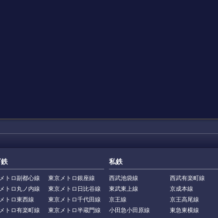
下鉄
私鉄
メトロ副都心線
東京メトロ銀座線
西武池袋線
西武有楽町線
メトロ丸ノ内線
東京メトロ日比谷線
東武東上線
京成本線
メトロ東西線
東京メトロ千代田線
京王線
京王高尾線
メトロ有楽町線
東京メトロ半蔵門線
小田急小田原線
東急東横線