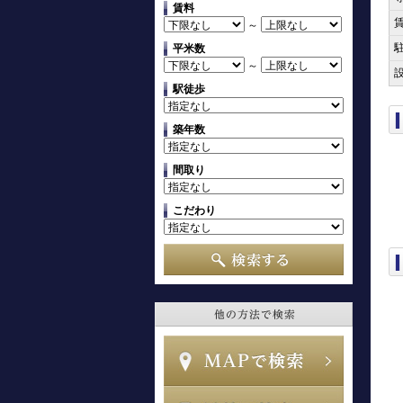
賃料
～
平米数
～
駅徒歩
築年数
間取り
こだわり