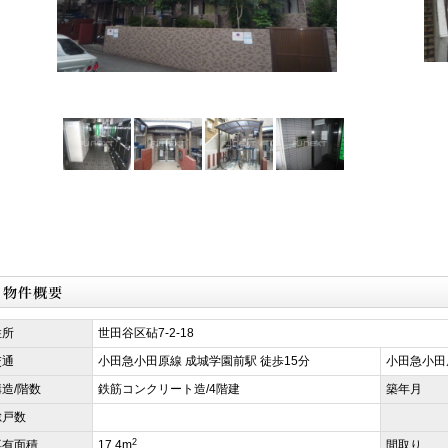
住所
世田谷区砧7-2-18
交通
小田急小田原線 成城学園前駅 徒歩15分
小田急小田
構造/階数
鉄筋コンクリート造/4階建
築年月
総戸数
2
専有面積
17.4m
間取り