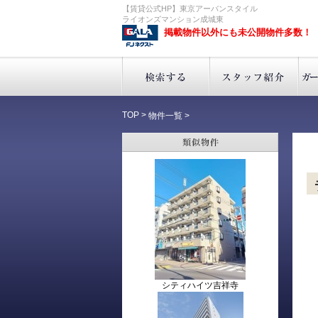
【賃貸公式HP】東京アーバンスタイル
ライオンズマンション成城東
掲載物件以外にも未公開物件多数！
TOP
>
物件一覧
>
シティハイツ吉祥寺