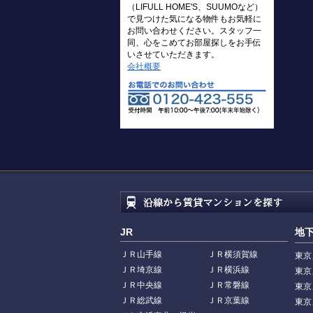
（LIFULL HOME'S、SUUMOなど）
で見つけた気になる物件もお気軽に
お問い合わせください。スタッフ一
同、心をこめてお部屋探しをお手伝
いさせていただきます。
会社概要
JR
地
ＪＲ山手線
ＪＲ横須賀線
東京
ＪＲ埼京線
ＪＲ横浜線
東京
ＪＲ中央線
ＪＲ常磐線
東京
ＪＲ総武線
ＪＲ京葉線
東京