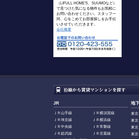
（LIFULL HOME'S、SUUMOなど）
で見つけた気になる物件もお気軽に
お問い合わせください。スタッフ一
同、心をこめてお部屋探しをお手伝
いさせていただきます。
会社概要
JR
地
ＪＲ山手線
ＪＲ横須賀線
東京
ＪＲ埼京線
ＪＲ横浜線
東京
ＪＲ中央線
ＪＲ常磐線
東京
ＪＲ総武線
ＪＲ京葉線
東京