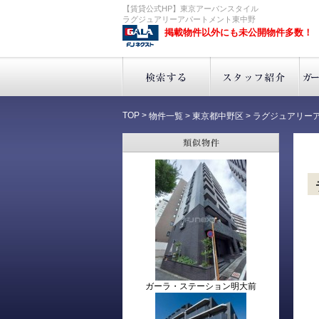
【賃貸公式HP】東京アーバンスタイル
ラグジュアリーアパートメント東中野
掲載物件以外にも未公開物件多数！
TOP
>
物件一覧
>
東京都中野区
>
ラグジュアリー
ガーラ・ステーション明大前