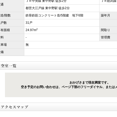
ＪＲ中央線 東中野駅 徒歩2分
ＪＲ総武線
交通
都営大江戸線 東中野駅 徒歩2分
構造/階数
鉄骨鉄筋コンクリート造/5階建 地下6階
築年月
総戸数
31戸
2
専有面積
24.97m
間取り
賃料
-
管理費
駐車場
無
設備
おかげさまで現在満室です。
空き予定のお問い合わせは、ページ下部のフリーダイヤル、または