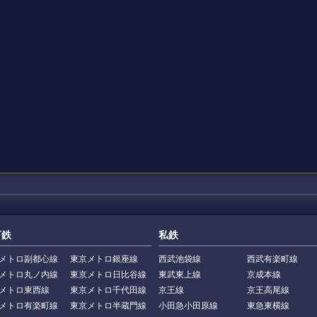
下鉄
私鉄
メトロ副都心線
東京メトロ銀座線
西武池袋線
西武有楽町線
メトロ丸ノ内線
東京メトロ日比谷線
東武東上線
京成本線
メトロ東西線
東京メトロ千代田線
京王線
京王高尾線
メトロ有楽町線
東京メトロ半蔵門線
小田急小田原線
東急東横線