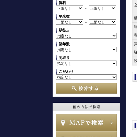
賃料
～
平米数
～
駅徒歩
築年数
間取り
こだわり