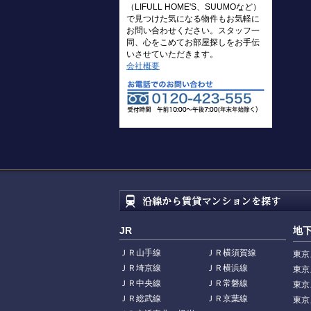
（LIFULL HOME'S、SUUMOなど）
で見つけた気になる物件もお気軽に
お問い合わせください。スタッフ一
同、心をこめてお部屋探しをお手伝
いさせていただきます。
会社概要
JR
地
ＪＲ山手線
ＪＲ横須賀線
東京
ＪＲ埼京線
ＪＲ横浜線
東京
ＪＲ中央線
ＪＲ常磐線
東京
ＪＲ総武線
ＪＲ京葉線
東京