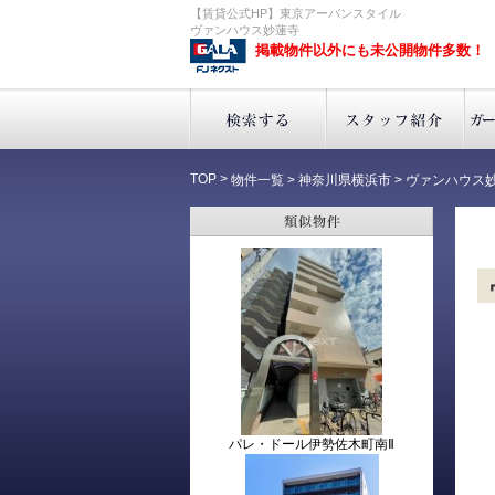
【賃貸公式HP】東京アーバンスタイル
ヴァンハウス妙蓮寺
掲載物件以外にも未公開物件多数！
TOP
>
物件一覧
>
神奈川県横浜市
>
ヴァンハウス
パレ・ドール伊勢佐木町南Ⅱ