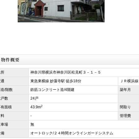
住所
神奈川県横浜市神奈川区松見町３－１－５
交通
東急東横線 妙蓮寺駅 徒歩18分
ＪＲ横浜線 
構造/階数
鉄筋コンクリート造/4階建
築年月
総戸数
24戸
2
専有面積
43.9m
間取り
賃料
-
管理費
駐車場
無
設備
オートロック/２４時間オンラインガードシステム