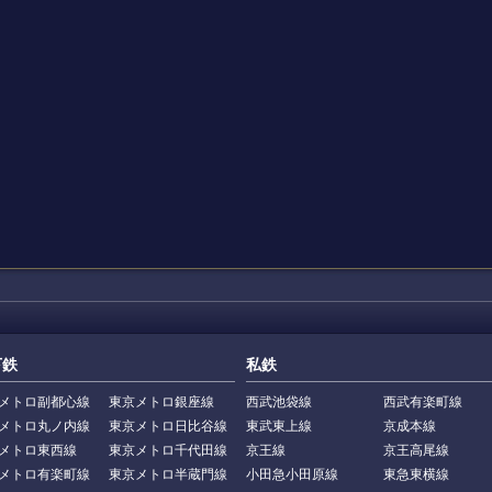
下鉄
私鉄
メトロ副都心線
東京メトロ銀座線
西武池袋線
西武有楽町線
メトロ丸ノ内線
東京メトロ日比谷線
東武東上線
京成本線
メトロ東西線
東京メトロ千代田線
京王線
京王高尾線
メトロ有楽町線
東京メトロ半蔵門線
小田急小田原線
東急東横線