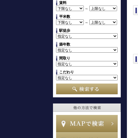
賃料
～
平米数
～
駅徒歩
築年数
間取り
こだわり