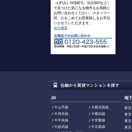
（LIFULL HOME'S、SUUMOなど）
で見つけた気になる物件もお気軽に
お問い合わせください。スタッフ一
同、心をこめてお部屋探しをお手伝
いさせていただきます。
会社概要
JR
地
ＪＲ山手線
ＪＲ横須賀線
東京
ＪＲ埼京線
ＪＲ横浜線
東京
ＪＲ中央線
ＪＲ常磐線
東京
ＪＲ総武線
ＪＲ京葉線
東京