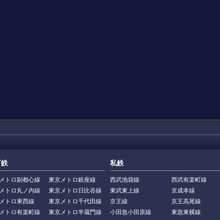
下鉄
私鉄
メトロ副都心線
東京メトロ銀座線
西武池袋線
西武有楽町線
メトロ丸ノ内線
東京メトロ日比谷線
東武東上線
京成本線
メトロ東西線
東京メトロ千代田線
京王線
京王高尾線
メトロ有楽町線
東京メトロ半蔵門線
小田急小田原線
東急東横線