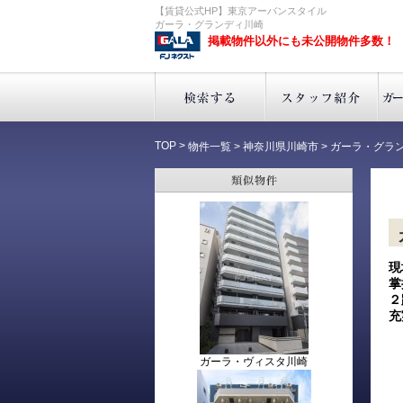
【賃貸公式HP】東京アーバンスタイル
ガーラ・グランディ川崎
掲載物件以外にも未公開物件多数！
TOP
>
物件一覧
>
神奈川県川崎市
>
ガーラ・グラ
現
掌
２
充
ガーラ・ヴィスタ川崎