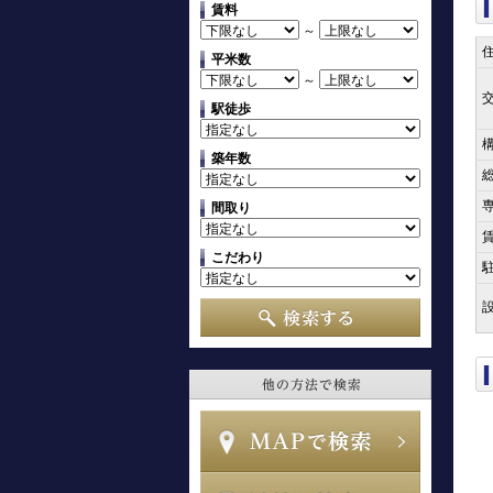
賃料
～
平米数
～
駅徒歩
築年数
間取り
こだわり