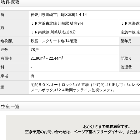
住所
神奈川県川崎市川崎区本町1-4-14
ＪＲ京浜東北線 川崎駅 徒歩9分
ＪＲ東海道
交通
ＪＲ南武線 川崎駅 徒歩9分
京急本線 
構造/階数
鉄筋コンクリート造/14階建
築年月
総戸数
78戸
2
2
専有面積
21.96m
～22.44m
間取り
賃料
-
管理費
駐車場
有
宅配ＢＯＸ/オートロック/ゴミ置場（24時間ゴミ出し可）/エレベ
設備
メールボックス/２４時間オンライン監視システム
おかげさまで現在満室です。
空き予定のお問い合わせは、ページ下部のフリーダイヤル、または