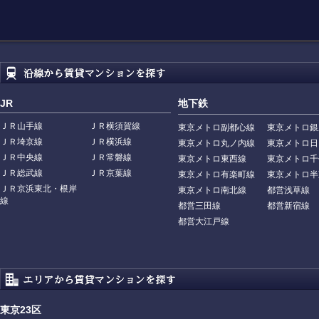
JR
地下鉄
ＪＲ山手線
ＪＲ横須賀線
東京メトロ副都心線
東京メトロ銀
ＪＲ埼京線
ＪＲ横浜線
東京メトロ丸ノ内線
東京メトロ日
ＪＲ中央線
ＪＲ常磐線
東京メトロ東西線
東京メトロ千
ＪＲ総武線
ＪＲ京葉線
東京メトロ有楽町線
東京メトロ半
ＪＲ京浜東北・根岸
東京メトロ南北線
都営浅草線
線
都営三田線
都営新宿線
都営大江戸線
東京23区