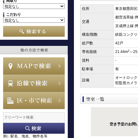
間取り
住所
東京都墨田区業
こだわり
都営浅草線 押
交通
京成押上線 押
構造/階数
鉄筋コンクリ
総戸数
42戸
2
専有面積
21.44m
～25
賃料
-
駐車場
有
オートロック（
設備
犯監視カメラ
空き予定のお問
例）駅名、地名、物件名等