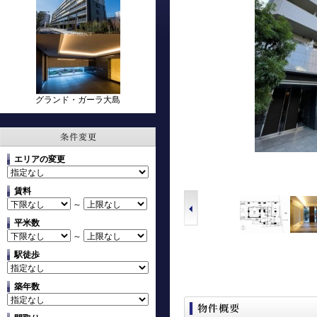
グランド・ガーラ大島
エリアの変更
賃料
～
平米数
～
駅徒歩
築年数