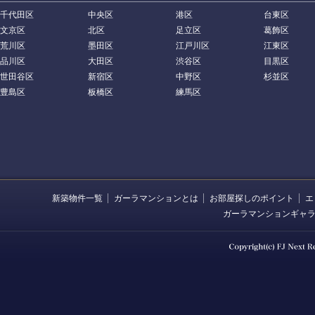
千代田区
中央区
港区
台東区
文京区
北区
足立区
葛飾区
荒川区
墨田区
江戸川区
江東区
品川区
大田区
渋谷区
目黒区
世田谷区
新宿区
中野区
杉並区
豊島区
板橋区
練馬区
新築物件一覧
ガーラマンションとは
お部屋探しのポイント
エ
ガーラマンションギャ