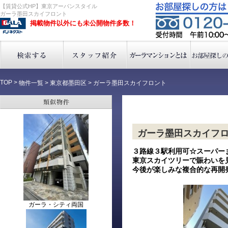
【賃貸公式HP】東京アーバンスタイル
ガーラ墨田スカイフロント
掲載物件以外にも未公開物件多数！
TOP
>
物件一覧
>
東京都墨田区
>
ガーラ墨田スカイフロント
ガーラ墨田スカイフ
３路線３駅利用可☆スーパー
東京スカイツリーで賑わいを
今後が楽しみな複合的な再開
ガーラ・シティ両国