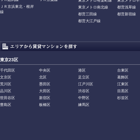
東京メトロ有楽町線
東京メトロ半
ＪＲ京浜東北・根岸
東京メトロ南北線
都営浅草線
線
都営三田線
都営新宿線
都営大江戸線
東京23区
千代田区
中央区
港区
台東区
文京区
北区
足立区
葛飾区
荒川区
墨田区
江戸川区
江東区
品川区
大田区
渋谷区
目黒区
世田谷区
新宿区
中野区
杉並区
豊島区
板橋区
練馬区