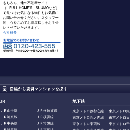
もちろん、他の不動産サイト
（LIFULL HOME'S、SUUMOなど）
で見つけた気になる物件もお気軽に
お問い合わせください。スタッフ一
同、心をこめてお部屋探しをお手伝
いさせていただきます。
会社概要
JR
地下鉄
ＪＲ山手線
ＪＲ横須賀線
東京メトロ副都心線
東京メトロ銀
ＪＲ埼京線
ＪＲ横浜線
東京メトロ丸ノ内線
東京メトロ日
ＪＲ中央線
ＪＲ常磐線
東京メトロ東西線
東京メトロ千
ＪＲ総武線
ＪＲ京葉線