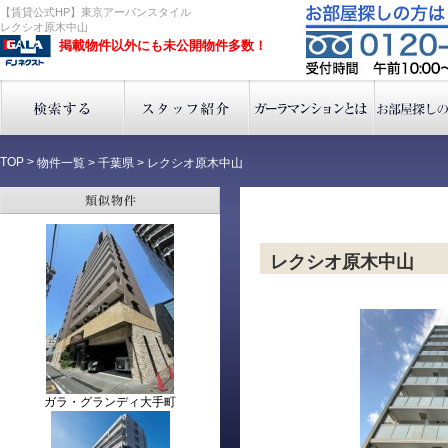
【賃貸公式HP】東京アーバンスタイル
レクシオ原木中山
掲載物件以外にも未公開物件多数！
TOP
>
物件一覧
>
千葉県 >
レクシオ原木中山
レクシオ原木中山
ガラ・グランディ大手町