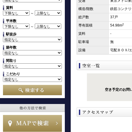
交通
東京メトロ東
賃料
構造/階数
鉄筋コンクリ
～
総戸数
37戸
平米数
2
専有面積
54.98m
～
賃料
-
駅徒歩
駐車場
無
築年数
設備
宅配ＢＯＸ/
間取り
こだわり
空き予定のお問