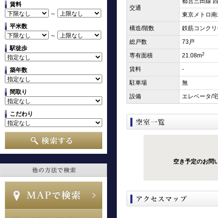
都営三田線 西
賃料
交通
～
東京メトロ南北
平米数
構造/階数
鉄筋コンクリ
～
総戸数
73戸
駅徒歩
2
専有面積
21.08m
賃料
-
築年数
駐車場
無
間取り
設備
エレベータ/
こだわり
空き予定のお問