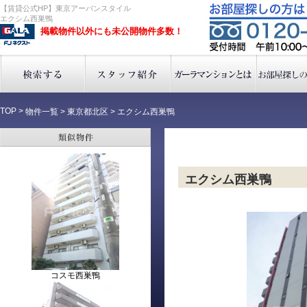
【賃貸公式HP】東京アーバンスタイル
エクシム西巣鴨
掲載物件以外にも未公開物件多数！
TOP
>
物件一覧
>
東京都北区
>
エクシム西巣鴨
エクシム西巣鴨
コスモ西巣鴨