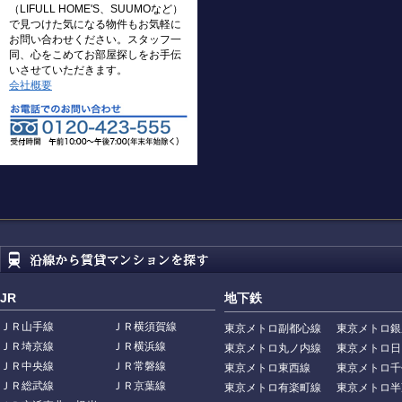
（LIFULL HOME'S、SUUMOなど）
で見つけた気になる物件もお気軽に
お問い合わせください。スタッフ一
同、心をこめてお部屋探しをお手伝
いさせていただきます。
会社概要
JR
地下鉄
ＪＲ山手線
ＪＲ横須賀線
東京メトロ副都心線
東京メトロ銀
ＪＲ埼京線
ＪＲ横浜線
東京メトロ丸ノ内線
東京メトロ日
ＪＲ中央線
ＪＲ常磐線
東京メトロ東西線
東京メトロ千
ＪＲ総武線
ＪＲ京葉線
東京メトロ有楽町線
東京メトロ半