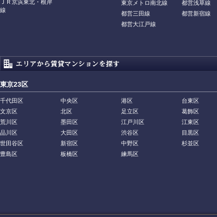
ＪＲ京浜東北・根岸
東京メトロ南北線
都営浅草線
線
都営三田線
都営新宿線
都営大江戸線
東京23区
千代田区
中央区
港区
台東区
文京区
北区
足立区
葛飾区
荒川区
墨田区
江戸川区
江東区
品川区
大田区
渋谷区
目黒区
世田谷区
新宿区
中野区
杉並区
豊島区
板橋区
練馬区