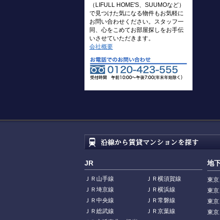
（LIFULL HOME'S、SUUMOなど）
で見つけた気になる物件もお気軽に
お問い合わせください。スタッフ一
同、心をこめてお部屋探しをお手伝
いさせていただきます。
会社概要
JR
地
ＪＲ山手線
ＪＲ横須賀線
東京
ＪＲ埼京線
ＪＲ横浜線
東京
ＪＲ中央線
ＪＲ常磐線
東京
ＪＲ総武線
ＪＲ京葉線
東京