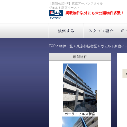
【賃貸公式HP】東京アーバンスタイル
ヴェルト新宿イースト
掲載物件以外にも未公開物件多数！
TOP
>
物件一覧
>
東京都新宿区
>
ヴェルト新宿イ
ガーラ・ヒルズ新宿