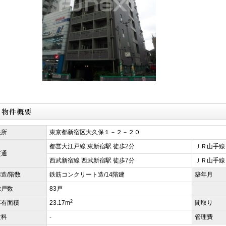
住所
東京都新宿区大久保１－２－２０
都営大江戸線 東新宿駅 徒歩2分
ＪＲ山手線
交通
西武新宿線 西武新宿駅 徒歩7分
ＪＲ山手線 
構造/階数
鉄筋コンクリート造/14階建
築年月
総戸数
83戸
2
専有面積
23.17m
間取り
賃料
-
管理費