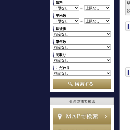
賃料
～
平米数
～
駅徒歩
築年数
間取り
こだわり