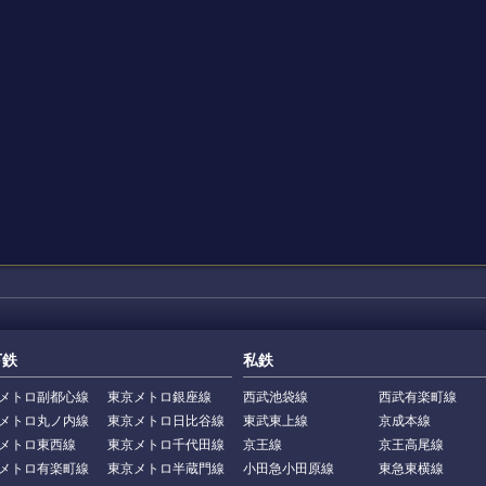
下鉄
私鉄
メトロ副都心線
東京メトロ銀座線
西武池袋線
西武有楽町線
メトロ丸ノ内線
東京メトロ日比谷線
東武東上線
京成本線
メトロ東西線
東京メトロ千代田線
京王線
京王高尾線
メトロ有楽町線
東京メトロ半蔵門線
小田急小田原線
東急東横線