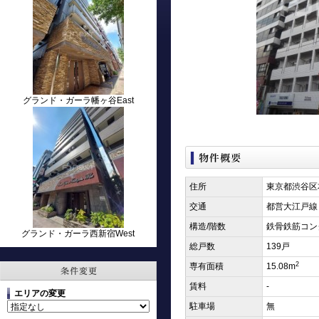
グランド・ガーラ幡ヶ谷East
住所
東京都渋谷区
交通
都営大江戸線
構造/階数
鉄骨鉄筋コン
グランド・ガーラ西新宿West
総戸数
139戸
2
専有面積
15.08m
賃料
-
エリアの変更
駐車場
無