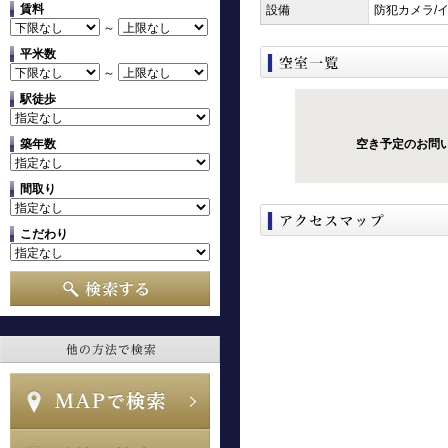
賃料
設備
防犯カメラ/
～
平米数
～
駅徒歩
築年数
空き予定のお問
間取り
こだわり