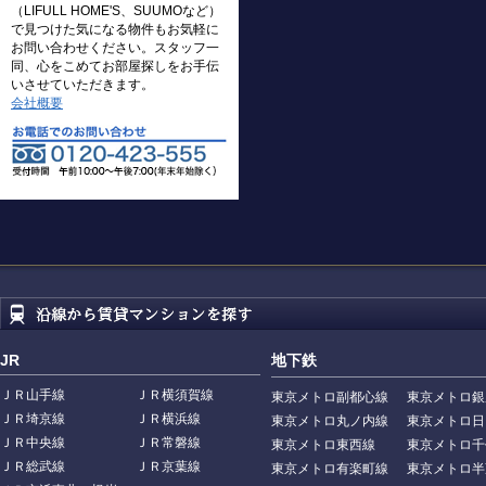
（LIFULL HOME'S、SUUMOなど）
で見つけた気になる物件もお気軽に
お問い合わせください。スタッフ一
同、心をこめてお部屋探しをお手伝
いさせていただきます。
会社概要
JR
地下鉄
ＪＲ山手線
ＪＲ横須賀線
東京メトロ副都心線
東京メトロ銀
ＪＲ埼京線
ＪＲ横浜線
東京メトロ丸ノ内線
東京メトロ日
ＪＲ中央線
ＪＲ常磐線
東京メトロ東西線
東京メトロ千
ＪＲ総武線
ＪＲ京葉線
東京メトロ有楽町線
東京メトロ半