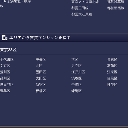
ＪＲ京浜東北・根岸
東京メトロ南北線
都営浅草線
線
都営三田線
都営新宿線
都営大江戸線
東京23区
千代田区
中央区
港区
台東区
文京区
北区
足立区
葛飾区
荒川区
墨田区
江戸川区
江東区
品川区
大田区
渋谷区
目黒区
世田谷区
新宿区
中野区
杉並区
豊島区
板橋区
練馬区