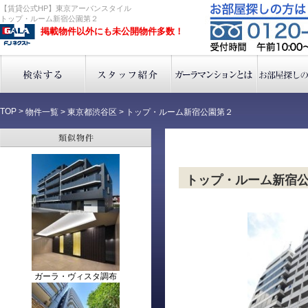
【賃貸公式HP】東京アーバンスタイル
トップ・ルーム新宿公園第２
掲載物件以外にも未公開物件多数！
TOP
>
物件一覧
>
東京都渋谷区
>
トップ・ルーム新宿公園第２
トップ・ルーム新宿
ガーラ・ヴィスタ調布