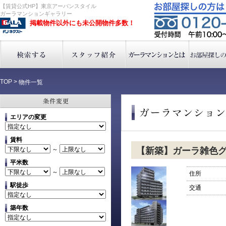
【賃貸公式HP】東京アーバンスタイル
ガーラマンションギャラリー
掲載物件以外にも未公開物件多数！
TOP
>
物件一覧
エリアの変更
賃料
～
【新築】ガーラ雑色
平米数
～
住所
駅徒歩
交通
築年数