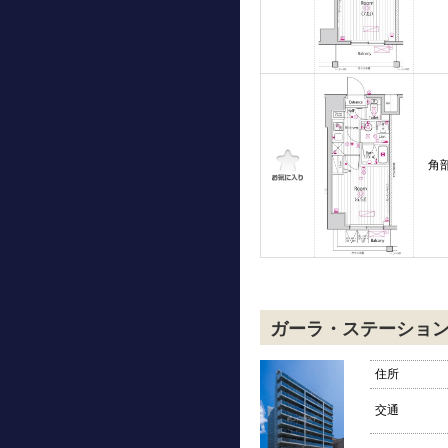
角
ガーラ・ステーショ
住所
交通