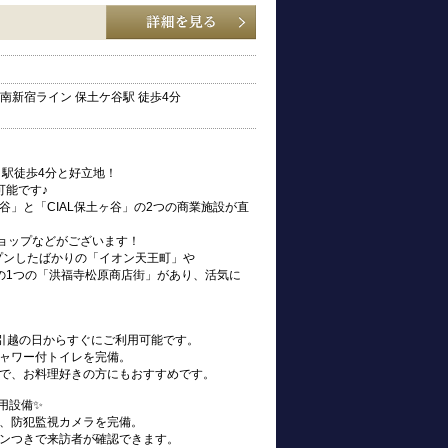
南新宿ライン 保土ケ谷駅 徒歩4分
」駅徒歩4分と好立地！
可能です♪
」と「CIAL保土ヶ谷」の2つの商業施設が直
ショップなどがございます！
ープンしたばかりの「イオン天王町」や
の1つの「洪福寺松原商店街」があり、活気に
、お引越の日からすぐにご利用可能です。
ャワー付トイレを完備。
で、お料理好きの方にもおすすめです。
用設備✨
、防犯監視カメラを完備。
ンつきで来訪者が確認できます。