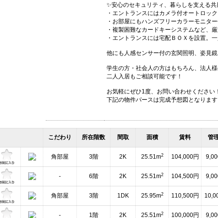
✨安心のセキュリティ、暮らしを支える共
・エントランスにはカメラ付オートロック
・お部屋にもハンズフリーカラーモニター
・複製困難なカードキーシステムなど、厳
・エントランスには宅配ＢＯＸを設置。一
他にも人感センサー付の玄関照明、姿見鏡
学生の方・社会人の方はもちろん、法人様
二人入居もご相談可能です！
お気軽にぜひ1度、お問い合わせください
下記の物件パースは完成予想図となります
こだわり
所在階数
間取
面積
賃料
管
2
角部屋
3階
2K
25.51m
104,000円
9,0
2
-
6階
2K
25.51m
104,500円
9,0
2
角部屋
3階
1DK
25.95m
110,500円
10,
2
-
1階
2K
25.51m
100,000円
9,0