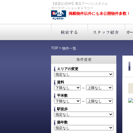
【賃貸公式HP】東京アーバンスタイル
ガーラマンションギャラリー
掲載物件以外にも未公開物件多数！
TOP
>
物件一覧
エリアの変更
賃料
～
平米数
～
駅徒歩
築年数