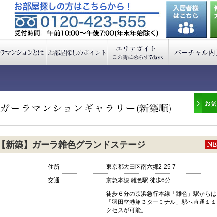
【新築】ガーラ雑色グランドステージ
住所
東京都大田区南六郷2-25-7
交通
京急本線 雑色駅 徒歩6分
徒歩６分の京浜急行本線「雑色」駅からは
「羽田空港第３ターミナル」駅へ直通１１
クセスが可能。