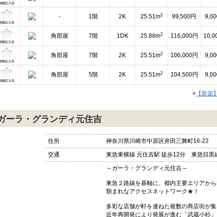
2
-
1階
2K
25.51m
99,500円
9,0
2
角部屋
7階
1DK
25.88m
116,000円
10,
2
角部屋
7階
2K
25.51m
106,000円
9,0
2
角部屋
5階
2K
25.51m
104,500円
9,0
>
【新築
ガーラ・グランディ元住吉
住所
神奈川県川崎市中原区井田三舞町16-22
交通
東急東横線 元住吉駅 徒歩12分 東急目黒線
～ガーラ・グランディ元住吉～
東急２路線を基軸に、都内主要エリアから
類まれなアクセスネットワーク★！
多彩な店舗が軒を連ねた複数の商店街が集
近年再開発により発展が進む「武蔵小杉」