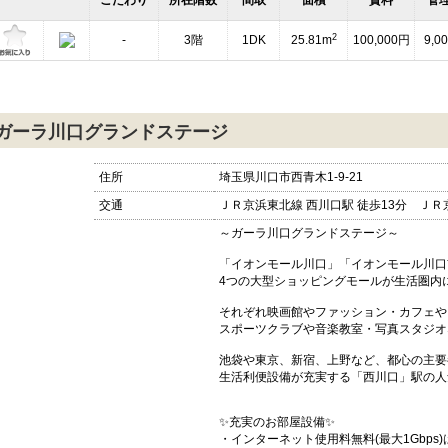
こだわり
所在階数
間取
面積
賃料
管
2
-
3階
1DK
25.81m
100,000円
9,0
ガーラ川口グランドステージ
住所
埼玉県川口市西青木1-9-21
交通
ＪＲ京浜東北線 西川口駅 徒歩13分 ＪＲ
～ガーラ川口グランドステージ～
「イオンモール川口」「イオンモール川口
4つの大型ショッピングモールが生活圏内
それぞれ映画館やファッション・カフェや
スポーツクラブや音楽教室・写真スタジオ
池袋や東京、新宿、上野など、都心の主要
生活利便設備が充実する「西川口」駅の人
✨充実のお部屋設備✨
・インターネット使用料無料(最大1Gbp