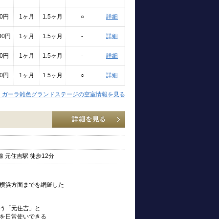
00円
1ヶ月
1.5ヶ月
○
詳細
000円
1ヶ月
1.5ヶ月
-
詳細
00円
1ヶ月
1.5ヶ月
-
詳細
00円
1ヶ月
1.5ヶ月
○
詳細
】ガーラ雑色グランドステージの空室情報を見る
 元住吉駅 徒歩12分
横浜方面までを網羅した
う「元住吉」と
を日常使いできる