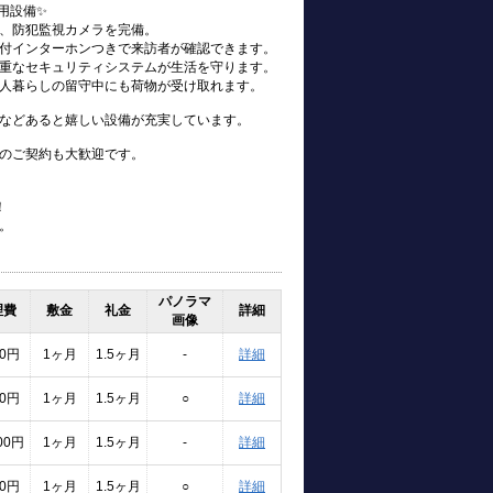
用設備✨
、防犯監視カメラを完備。
付インターホンつきで来訪者が確認できます。
重なセキュリティシステムが生活を守ります。
人暮らしの留守中にも荷物が受け取れます。
などあると嬉しい設備が充実しています。
のご契約も大歓迎です。
！
。
パノラマ
理費
敷金
礼金
詳細
画像
00円
1ヶ月
1.5ヶ月
-
詳細
00円
1ヶ月
1.5ヶ月
○
詳細
000円
1ヶ月
1.5ヶ月
-
詳細
00円
1ヶ月
1.5ヶ月
○
詳細