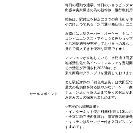
毎日の通勤や通学、休日のショッピングや
出張や実家帰省の為の新幹線・飛行機利用
雑色は、駅付近を起点に２つの商店街が伸
そのひとつである「水門通り商店街」にこ
近隣には大型スーパー「オーケー」をはじ
コンビニエンスストアや１００円ショップ
生活利便施設が充実しており日々の暮らし
身近で購入できる便利な環境です★！
マンションが立地している「水門通り商店
地域活性化の為イベントマルシェを定期開
その活動が評価され2023年には
東京商店街グランプリを受賞しております
また駅反対側の「雑色商店街」は大田区で
最大の店舗数を誇る賑やかなアーケード商
チェーン店から個人店まで多くのお店があ
セールスポイント
お休みの日の探索も楽しめます♪
✨充実のお部屋設備✨
・インターネット使用料無料(最大1Gbp
・全室に独立洗面化粧台、浴室換気乾燥機
・キッチンはSiセンサー付き２口ガスコ
すすめです。