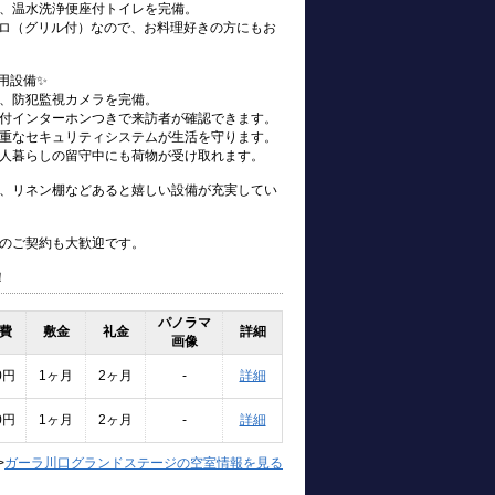
、温水洗浄便座付トイレを完備。
ンロ（グリル付）なので、お料理好きの方にもお
用設備✨
、防犯監視カメラを完備。
付インターホンつきで来訪者が確認できます。
重なセキュリティシステムが生活を守ります。
人暮らしの留守中にも荷物が受け取れます。
、リネン棚などあると嬉しい設備が充実してい
のご契約も大歓迎です。
！
パノラマ
費
敷金
礼金
詳細
画像
0円
1ヶ月
2ヶ月
-
詳細
0円
1ヶ月
2ヶ月
-
詳細
>
ガーラ川口グランドステージの空室情報を見る