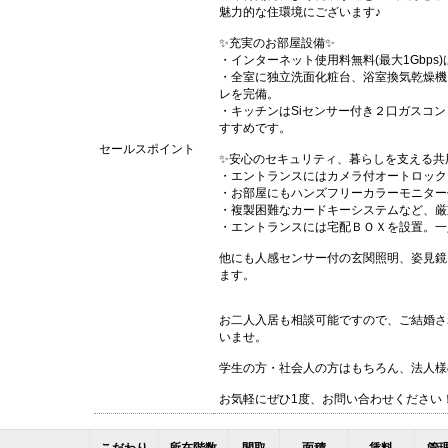
魅力的な住環境にございます♪
✨充実のお部屋設備✨
・インターネット使用料無料(最大1Gbp
・全室に独立洗面化粧台、浴室換気乾燥機
レを完備。
・キッチンはSiセンサー付き２口ガスコ
すすめです。
セールスポイント
✨安心のセキュリティ、暮らしを支える共
・エントランスにはカメラ付オートロック
・お部屋にもハンズフリーカラーモニター
・複製困難なカードキーシステムなど、厳
・エントランスには宅配ＢＯＸを設置。一
他にも人感センサー付の玄関照明、姿見鏡
ます。
お二人入居も相談可能ですので、ご結婚さ
いませ。
学生の方・社会人の方はもちろん、法人様
お気軽にぜひ1度、お問い合わせください