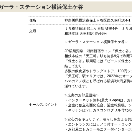
ガーラ・ステーション横浜保土ケ谷
住所
神奈川県横浜市保土ヶ谷区西久保町104-1
ＪＲ横須賀線 保土ケ谷駅 徒歩4分 ＪＲ湘
交通
相鉄本線 天王町駅 徒歩9分
～ガーラ・ステーション横浜保土ケ谷～
JR横須賀線、湘南新宿ライン「保土ヶ谷
相鉄本線の「天王町」駅も徒歩9分で利用
「保土ヶ谷」駅周辺には「ビーンズ保土ヶ谷
結しており、
多数の飲食店やドラッグストア、100円
「天王町」駅エリアでは、2022年にオ
ハマのアメ横とも呼ばれる横浜3大商店街
溢れています。
✨充実のお部屋設備✨
・インターネット無料(最大1Gbps)は
セールスポイント
・全室に独立洗面化粧台、浴室乾燥機、シ
・キッチンは２口ガスコンログリル付なの
✨安心のセキュリティ、暮らしを支える共
・エントランスにはカメラ付オートロック
・お部屋にもカラーモニター付インターホ