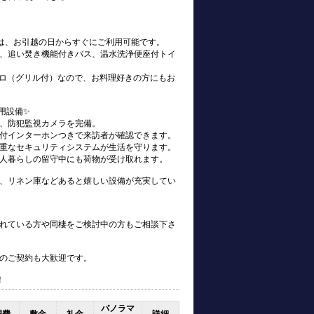
s)は、お引越の日からすぐにご利用可能です。
、追い焚き機能付きバス、温水洗浄便座付トイ
ンロ（グリル付）なので、お料理好きの方にもお
用設備✨
、防犯監視カメラを完備。
付インターホンつきで来訪者が確認できます。
重なセキュリティシステムが生活を守ります。
人暮らしの留守中にも荷物が受け取れます。
、リネン庫などあると嬉しい設備が充実してい
れている方や同棲をご検討中の方もご相談下さ
のご契約も大歓迎です。
！
パノラマ