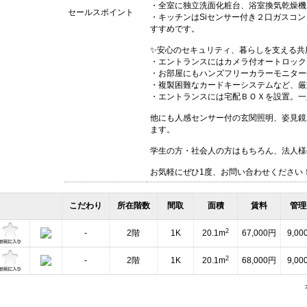
・全室に独立洗面化粧台、浴室換気乾燥機
セールスポイント
・キッチンはSiセンサー付き２口ガスコ
すすめです。
✨安心のセキュリティ、暮らしを支える共
・エントランスにはカメラ付オートロック
・お部屋にもハンズフリーカラーモニター
・複製困難なカードキーシステムなど、厳
・エントランスには宅配ＢＯＸを設置。一
他にも人感センサー付の玄関照明、姿見鏡
ます。
学生の方・社会人の方はもちろん、法人様
お気軽にぜひ1度、お問い合わせください
こだわり
所在階数
間取
面積
賃料
管理
2
-
2階
1K
20.1m
67,000円
9,00
2
-
2階
1K
20.1m
68,000円
9,00