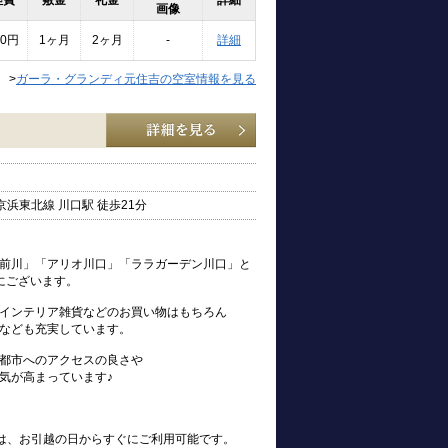
理費
敷金
礼金
詳細
画像
00円
1ヶ月
2ヶ月
-
詳細
>
ガーラ・グランディ元住吉の空室情報を見る
京浜東北線 川口駅 徒歩21分
前川」「アリオ川口」「ララガーデン川口」と
にございます。
インテリア雑貨などのお買い物はもちろん
なども充実しています。
都市へのアクセスの良さや
気が高まっています♪
s)は、お引越の日からすぐにご利用可能です。