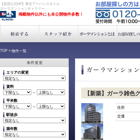
【賃貸公式HP】東京アーバンスタイル
ガーラマンションギャラリー
掲載物件以外にも未公開物件多数！
TOP
>
物件一覧
エリアの変更
賃料
～
【新築】ガーラ雑色
平米数
～
住所
駅徒歩
交通
築年数