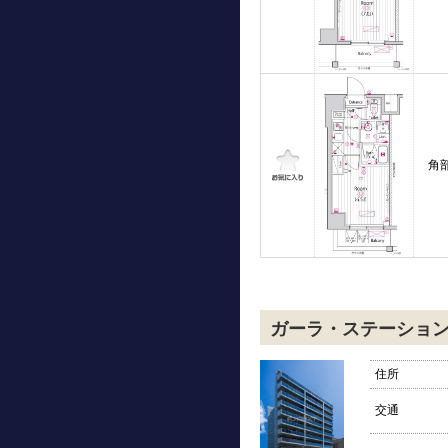
角
ガーラ・ステーショ
住所
交通