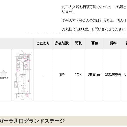
お二人入居も相談可能ですので、ご結婚さ
いませ。
学生の方・社会人の方はもちろん、法人様
お気軽にぜひ1度、お問い合わせください
こだわり
所在階数
間取
面積
賃料
2
3階
100,000円
9
-
1DK
25.81m
ガーラ川口グランドステージ