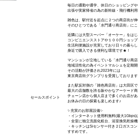
毎日の通勤や通学、休日のショッピングや
出張や実家帰省の為の新幹線・飛行機利用
雑色は、駅付近を起点に２つの商店街が伸
そのひとつである「水門通り商店街」にこ
近隣には大型スーパー「オーケー」をはじ
コンビニエンスストアや１００円ショップ
生活利便施設が充実しており日々の暮らし
身近で購入できる便利な環境です★！
マンションが立地している「水門通り商店
地域活性化の為イベントマルシェを定期開
その活動が評価され2023年には
東京商店街グランプリを受賞しております
また駅反対側の「雑色商店街」は大田区で
最大の店舗数を誇る賑やかなアーケード商
チェーン店から個人店まで多くのお店があ
セールスポイント
お休みの日の探索も楽しめます♪
✨充実のお部屋設備✨
・インターネット使用料無料(最大1Gbp
・全室に独立洗面化粧台、浴室換気乾燥機
・キッチンはSiセンサー付き２口ガスコ
すすめです。