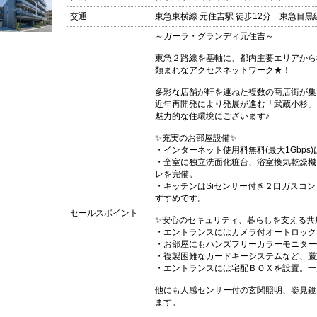
交通
東急東横線 元住吉駅 徒歩12分 東急目黒線
～ガーラ・グランディ元住吉～
東急２路線を基軸に、都内主要エリアから
類まれなアクセスネットワーク★！
多彩な店舗が軒を連ねた複数の商店街が集
近年再開発により発展が進む「武蔵小杉」
魅力的な住環境にございます♪
✨充実のお部屋設備✨
・インターネット使用料無料(最大1Gbp
・全室に独立洗面化粧台、浴室換気乾燥機
レを完備。
・キッチンはSiセンサー付き２口ガスコ
すすめです。
セールスポイント
✨安心のセキュリティ、暮らしを支える共
・エントランスにはカメラ付オートロック
・お部屋にもハンズフリーカラーモニター
・複製困難なカードキーシステムなど、厳
・エントランスには宅配ＢＯＸを設置。一
他にも人感センサー付の玄関照明、姿見鏡
ます。