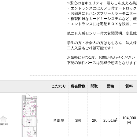
✨安心のセキュリティ、暮らしを支える共
・エントランスにはカメラ付オートロック
・お部屋にもハンズフリーカラーモニター
・複製困難なカードキーシステムなど、厳
・エントランスには宅配ＢＯＸを設置。一
他にも人感センサー付の玄関照明、姿見鏡
学生の方・社会人の方はもちろん、法人様
二人入居もご相談可能です！
お気軽にぜひ1度、お問い合わせください
下記の物件パースは完成予想図となります
こだわり
所在階数
間取
面積
賃料
104,000
2
角部屋
3階
2K
25.51m
円