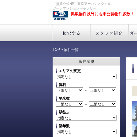
【賃貸公式HP】東京アーバンスタイル
ガーラマンションギャラリー
掲載物件以外にも未公開物件多数！
TOP
>
物件一覧
エリアの変更
賃料
～
平米数
～
駅徒歩
築年数