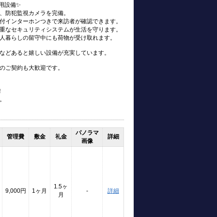
用設備✨
、防犯監視カメラを完備。
付インターホンつきで来訪者が確認できます。
重なセキュリティシステムが生活を守ります。
人暮らしの留守中にも荷物が受け取れます。
などあると嬉しい設備が充実しています。
のご契約も大歓迎です。
！
。
パノラマ
管理費
敷金
礼金
詳細
画像
1.5ヶ
9,000円
1ヶ月
-
詳細
月