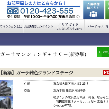
【新築】ガーラ雑色グランドステージ
住所
東京都大田区南六郷2-25-7
交通
京急本線 雑色駅 徒歩6分
徒歩６分の京浜急行本線「雑色」駅からは
「羽田空港第３ターミナル」駅へ直通１１
クセスが可能。