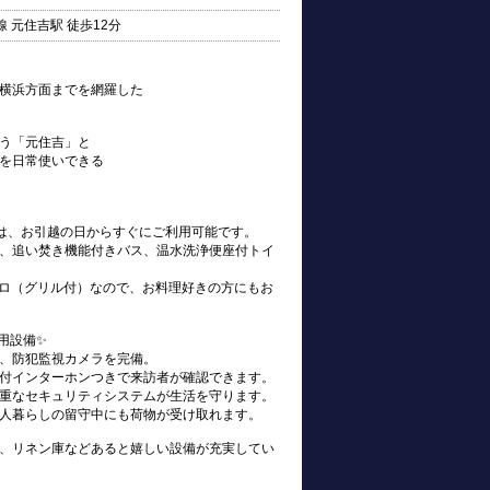
 元住吉駅 徒歩12分
横浜方面までを網羅した
う「元住吉」と
を日常使いできる
s)は、お引越の日からすぐにご利用可能です。
、追い焚き機能付きバス、温水洗浄便座付トイ
ンロ（グリル付）なので、お料理好きの方にもお
用設備✨
、防犯監視カメラを完備。
付インターホンつきで来訪者が確認できます。
重なセキュリティシステムが生活を守ります。
人暮らしの留守中にも荷物が受け取れます。
、リネン庫などあると嬉しい設備が充実してい