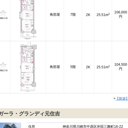
106,000
2
角部屋
7階
2K
25.51m
円
104,500
2
角部屋
5階
2K
25.51m
円
>
【新築
ガーラ・グランディ元住吉
住所
神奈川県川崎市中原区井田三舞町16-22