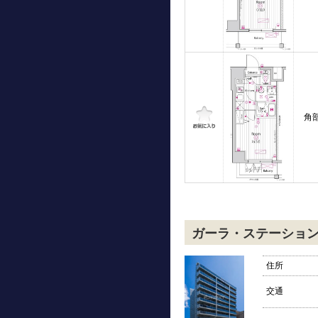
角
ガーラ・ステーショ
住所
交通