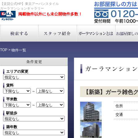
【賃貸公式HP】東京アーバンスタイル
ガーラマンションギャラリー
掲載物件以外にも未公開物件多数！
TOP
>
物件一覧
エリアの変更
賃料
～
【新築】ガーラ雑色
平米数
～
住所
駅徒歩
交通
築年数