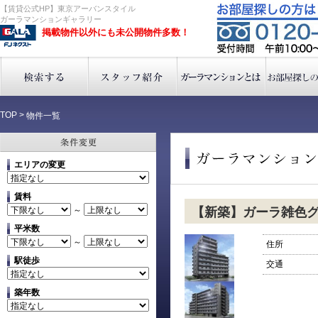
【賃貸公式HP】東京アーバンスタイル
ガーラマンションギャラリー
掲載物件以外にも未公開物件多数！
TOP
>
物件一覧
エリアの変更
賃料
～
【新築】ガーラ雑色
平米数
～
住所
駅徒歩
交通
築年数