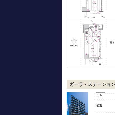
角
ガーラ・ステーショ
住所
交通