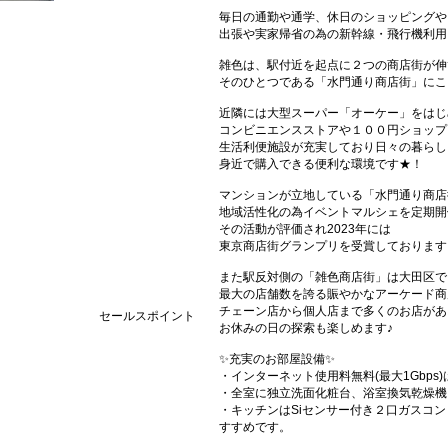
毎日の通勤や通学、休日のショッピングや
出張や実家帰省の為の新幹線・飛行機利用
雑色は、駅付近を起点に２つの商店街が伸
そのひとつである「水門通り商店街」にこ
近隣には大型スーパー「オーケー」をはじ
コンビニエンスストアや１００円ショップ
生活利便施設が充実しており日々の暮らし
身近で購入できる便利な環境です★！
マンションが立地している「水門通り商店
地域活性化の為イベントマルシェを定期開
その活動が評価され2023年には
東京商店街グランプリを受賞しております
また駅反対側の「雑色商店街」は大田区で
最大の店舗数を誇る賑やかなアーケード商
チェーン店から個人店まで多くのお店があ
セールスポイント
お休みの日の探索も楽しめます♪
✨充実のお部屋設備✨
・インターネット使用料無料(最大1Gbp
・全室に独立洗面化粧台、浴室換気乾燥機
・キッチンはSiセンサー付き２口ガスコ
すすめです。