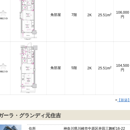
106,000
2
角部屋
7階
2K
25.51m
円
104,500
2
角部屋
5階
2K
25.51m
円
>
【新築
ガーラ・グランディ元住吉
住所
神奈川県川崎市中原区井田三舞町16-22