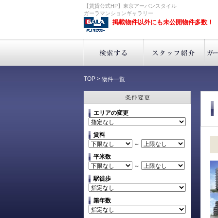
【賃貸公式HP】東京アーバンスタイル
ガーラマンションギャラリー
掲載物件以外にも未公開物件多数！
TOP
>
物件一覧
エリアの変更
賃料
～
平米数
～
駅徒歩
築年数