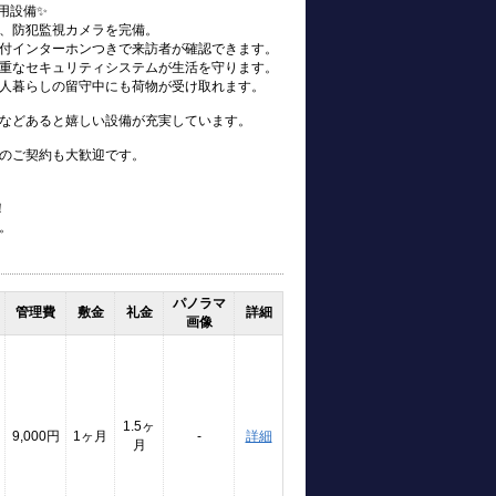
用設備✨
、防犯監視カメラを完備。
付インターホンつきで来訪者が確認できます。
重なセキュリティシステムが生活を守ります。
人暮らしの留守中にも荷物が受け取れます。
などあると嬉しい設備が充実しています。
のご契約も大歓迎です。
！
。
パノラマ
管理費
敷金
礼金
詳細
画像
1.5ヶ
9,000円
1ヶ月
-
詳細
月