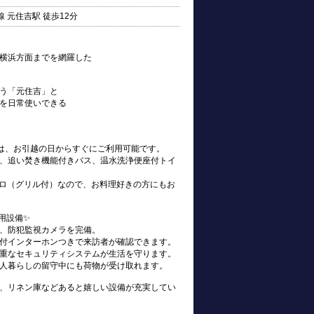
 元住吉駅 徒歩12分
横浜方面までを網羅した
う「元住吉」と
を日常使いできる
s)は、お引越の日からすぐにご利用可能です。
、追い焚き機能付きバス、温水洗浄便座付トイ
ンロ（グリル付）なので、お料理好きの方にもお
用設備✨
、防犯監視カメラを完備。
付インターホンつきで来訪者が確認できます。
重なセキュリティシステムが生活を守ります。
人暮らしの留守中にも荷物が受け取れます。
、リネン庫などあると嬉しい設備が充実してい