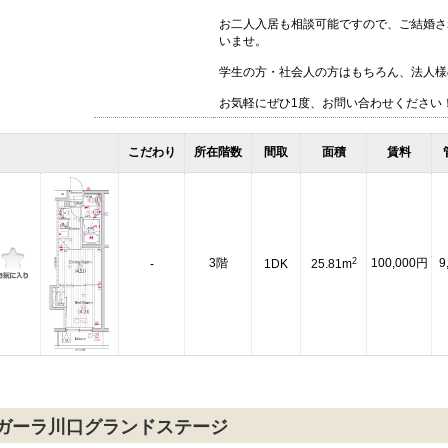
お二人入居も相談可能ですので、ご結婚さ
いませ。
学生の方・社会人の方はもちろん、法人様
お気軽にぜひ1度、お問い合わせください
こだわり
所在階数
間取
面積
賃料
2
3階
100,000円
9
-
1DK
25.81m
ガーラ川口グランドステージ