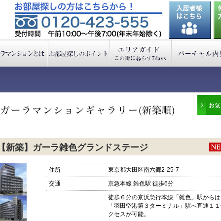
【新築】ガーラ雑色グランドステージ
住所
東京都大田区南六郷2-25-7
交通
京急本線 雑色駅 徒歩6分
徒歩６分の京浜急行本線「雑色」駅からは
「羽田空港第３ターミナル」駅へ直通１１
クセスが可能。