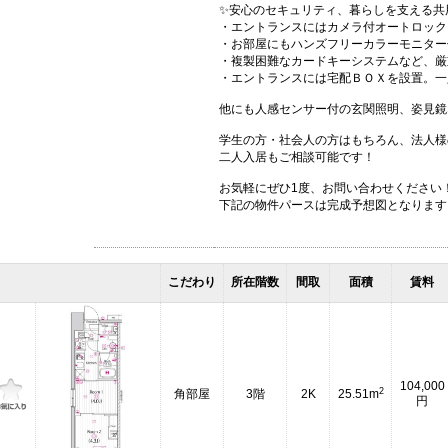
✨安心のセキュリティ、暮らしを支える共
・エントランスにはカメラ付オートロック
・お部屋にもハンズフリーカラーモニター
・複製困難なカードキーシステムなど、厳
・エントランスには宅配ＢＯＸを設置。一
他にも人感センサー付の玄関照明、姿見鏡
学生の方・社会人の方はもちろん、法人様
二人入居もご相談可能です！
お気軽にぜひ1度、お問い合わせください
下記の物件パースは完成予想図となります
こだわり
所在階数
間取
面積
賃料
104,000
2
角部屋
3階
2K
25.51m
円