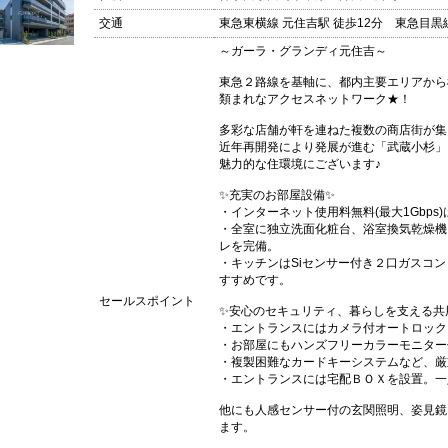
交通
東急東横線 元住吉駅 徒歩12分 東急目黒線
～ガーラ・グランディ元住吉～
東急２路線を基軸に、都内主要エリアから
類まれなアクセスネットワーク★！
多彩な店舗が軒を連ねた複数の商店街が集
近年再開発により発展が進む「武蔵小杉」
魅力的な住環境にございます♪
✨充実のお部屋設備✨
・インターネット使用料無料(最大1Gbp
・全室に独立洗面化粧台、浴室換気乾燥機
レを完備。
・キッチンはSiセンサー付き２口ガスコ
すすめです。
セールスポイント
✨安心のセキュリティ、暮らしを支える共
・エントランスにはカメラ付オートロック
・お部屋にもハンズフリーカラーモニター
・複製困難なカードキーシステムなど、厳
・エントランスには宅配ＢＯＸを設置。一
他にも人感センサー付の玄関照明、姿見鏡
ます。