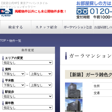
【賃貸公式HP】東京アーバンスタイル
ガーラマンションギャラリー
掲載物件以外にも未公開物件多数！
TOP
>
物件一覧
エリアの変更
賃料
～
【新築】ガーラ雑色
平米数
～
住所
駅徒歩
交通
築年数