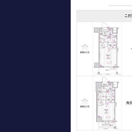
こだ
-
角