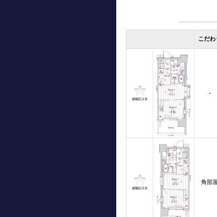
こだわ
-
角部