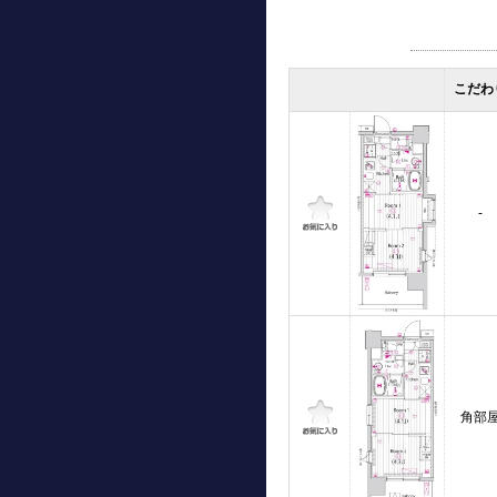
こだわ
-
角部