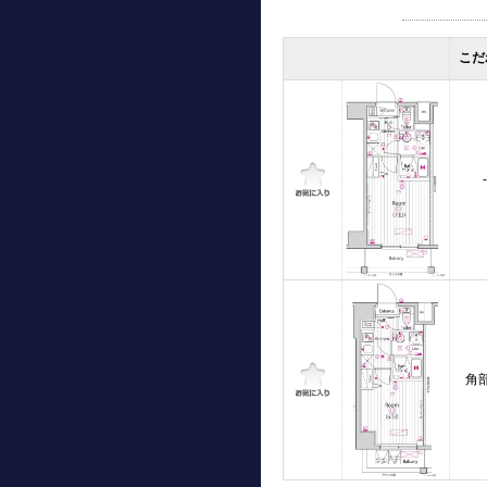
こだ
-
角