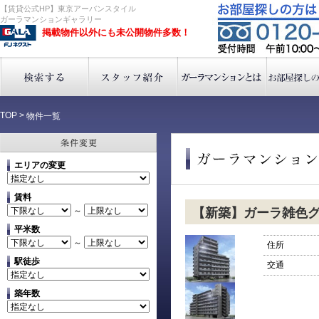
【賃貸公式HP】東京アーバンスタイル
ガーラマンションギャラリー
掲載物件以外にも未公開物件多数！
TOP
>
物件一覧
エリアの変更
賃料
～
【新築】ガーラ雑色
平米数
～
住所
駅徒歩
交通
築年数