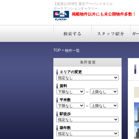
【賃貸公式HP】東京アーバンスタイル
ガーラマンションギャラリー
掲載物件以外にも未公開物件多数！
TOP
>
物件一覧
エリアの変更
賃料
～
平米数
～
駅徒歩
築年数