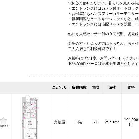
✨安心のセキュリティ、暮らしを支える共
・エントランスにはカメラ付オートロック
・お部屋にもハンズフリーカラーモニター
・複製困難なカードキーシステムなど、厳
・エントランスには宅配ＢＯＸを設置。一
他にも人感センサー付の玄関照明、姿見鏡
学生の方・社会人の方はもちろん、法人様
二人入居もご相談可能です！
お気軽にぜひ1度、お問い合わせください
下記の物件パースは完成予想図となります
こだわり
所在階数
間取
面積
賃料
104,000
2
角部屋
3階
2K
25.51m
円