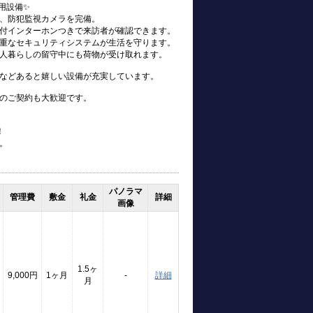
用設備✨
、防犯監視カメラを完備。
付インターホンつきで来訪者が確認できます。
重なセキュリティシステムが生活を守ります。
人暮らしの留守中にも荷物が受け取れます。
などあると嬉しい設備が充実しています。
のご契約も大歓迎です。
！
。
パノラマ
管理費
敷金
礼金
詳細
画像
1.5ヶ
9,000円
1ヶ月
-
詳細
月