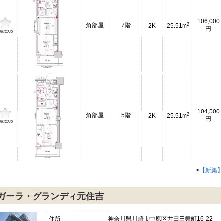
106,000
2
角部屋
7階
2K
25.51m
円
104,500
2
角部屋
5階
2K
25.51m
円
>
【新築
ガーラ・グランディ元住吉
住所
神奈川県川崎市中原区井田三舞町16-22