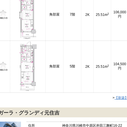
106,000
2
角部屋
7階
2K
25.51m
円
104,500
2
角部屋
5階
2K
25.51m
円
>
【新築
ガーラ・グランディ元住吉
住所
神奈川県川崎市中原区井田三舞町16-22