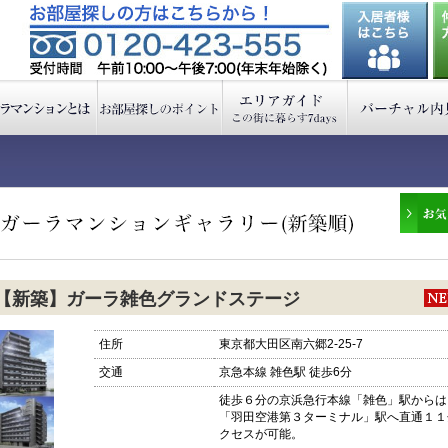
【新築】ガーラ雑色グランドステージ
住所
東京都大田区南六郷2-25-7
交通
京急本線 雑色駅 徒歩6分
徒歩６分の京浜急行本線「雑色」駅からは
「羽田空港第３ターミナル」駅へ直通１１
クセスが可能。