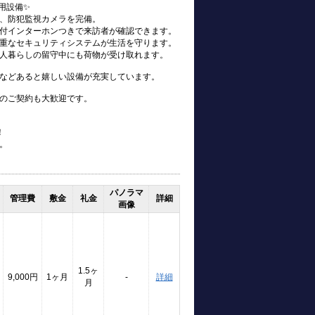
用設備✨
、防犯監視カメラを完備。
付インターホンつきで来訪者が確認できます。
重なセキュリティシステムが生活を守ります。
人暮らしの留守中にも荷物が受け取れます。
などあると嬉しい設備が充実しています。
のご契約も大歓迎です。
！
。
パノラマ
管理費
敷金
礼金
詳細
画像
1.5ヶ
9,000円
1ヶ月
-
詳細
月