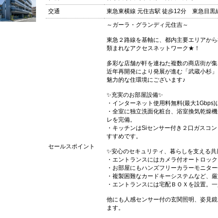
交通
東急東横線 元住吉駅 徒歩12分 東急目黒線
～ガーラ・グランディ元住吉～
東急２路線を基軸に、都内主要エリアから
類まれなアクセスネットワーク★！
多彩な店舗が軒を連ねた複数の商店街が集
近年再開発により発展が進む「武蔵小杉」
魅力的な住環境にございます♪
✨充実のお部屋設備✨
・インターネット使用料無料(最大1Gbp
・全室に独立洗面化粧台、浴室換気乾燥機
レを完備。
・キッチンはSiセンサー付き２口ガスコ
すすめです。
セールスポイント
✨安心のセキュリティ、暮らしを支える共
・エントランスにはカメラ付オートロック
・お部屋にもハンズフリーカラーモニター
・複製困難なカードキーシステムなど、厳
・エントランスには宅配ＢＯＸを設置。一
他にも人感センサー付の玄関照明、姿見鏡
ます。