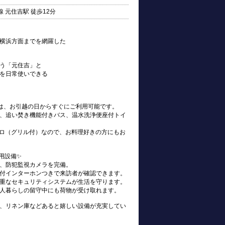
 元住吉駅 徒歩12分
横浜方面までを網羅した
う「元住吉」と
を日常使いできる
s)は、お引越の日からすぐにご利用可能です。
、追い焚き機能付きバス、温水洗浄便座付トイ
ンロ（グリル付）なので、お料理好きの方にもお
用設備✨
、防犯監視カメラを完備。
付インターホンつきで来訪者が確認できます。
重なセキュリティシステムが生活を守ります。
人暮らしの留守中にも荷物が受け取れます。
、リネン庫などあると嬉しい設備が充実してい