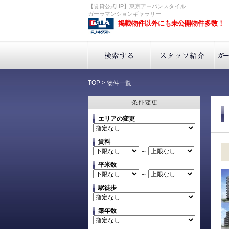
【賃貸公式HP】東京アーバンスタイル
ガーラマンションギャラリー
掲載物件以外にも未公開物件多数！
TOP
>
物件一覧
エリアの変更
賃料
～
平米数
～
駅徒歩
築年数