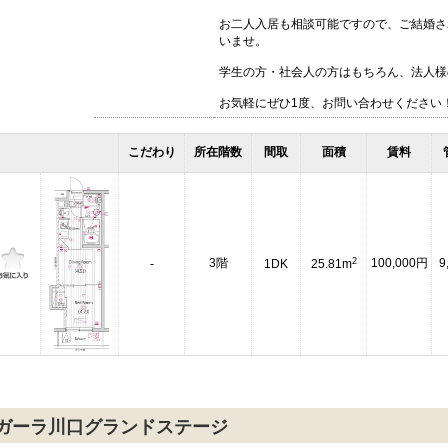
お二人入居も相談可能ですので、ご結婚さ
いませ。
学生の方・社会人の方はもちろん、法人様
お気軽にぜひ1度、お問い合わせください
こだわり
所在階数
間取
面積
賃料
2
3階
100,000円
9
-
1DK
25.81m
ガーラ川口グランドステージ