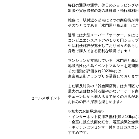
毎日の通勤や通学、休日のショッピングや
出張や実家帰省の為の新幹線・飛行機利用
雑色は、駅付近を起点に２つの商店街が伸
そのひとつである「水門通り商店街」にこ
近隣には大型スーパー「オーケー」をはじ
コンビニエンスストアや１００円ショップ
生活利便施設が充実しており日々の暮らし
身近で購入できる便利な環境です★！
マンションが立地している「水門通り商店
地域活性化の為イベントマルシェを定期開
その活動が評価され2023年には
東京商店街グランプリを受賞しております
また駅反対側の「雑色商店街」は大田区で
最大の店舗数を誇る賑やかなアーケード商
チェーン店から個人店まで多くのお店があ
セールスポイント
お休みの日の探索も楽しめます♪
✨充実のお部屋設備✨
・インターネット使用料無料(最大1Gbp
・全室に独立洗面化粧台、浴室換気乾燥機
・キッチンはSiセンサー付き２口ガスコ
すすめです。