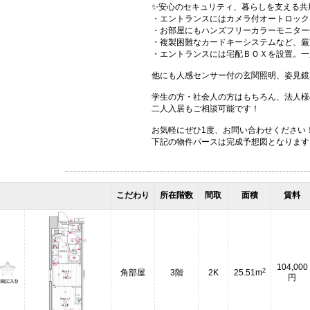
✨安心のセキュリティ、暮らしを支える共
・エントランスにはカメラ付オートロック
・お部屋にもハンズフリーカラーモニター
・複製困難なカードキーシステムなど、厳
・エントランスには宅配ＢＯＸを設置。一
他にも人感センサー付の玄関照明、姿見鏡
学生の方・社会人の方はもちろん、法人様
二人入居もご相談可能です！
お気軽にぜひ1度、お問い合わせください
下記の物件パースは完成予想図となります
こだわり
所在階数
間取
面積
賃料
104,000
2
角部屋
3階
2K
25.51m
円