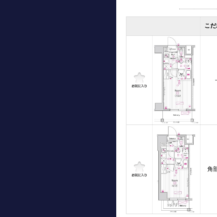
こだ
-
角