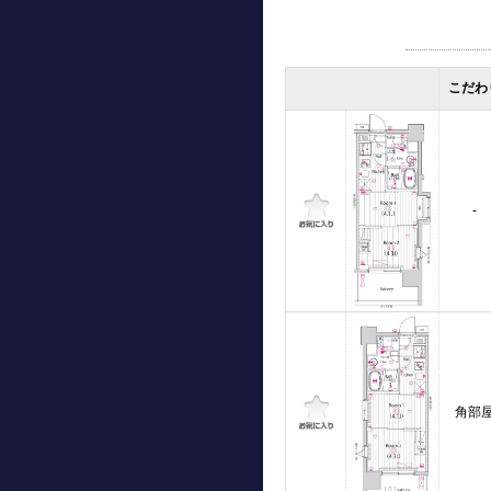
こだわ
-
角部