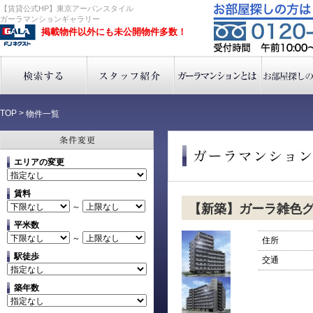
【賃貸公式HP】東京アーバンスタイル
ガーラマンションギャラリー
掲載物件以外にも未公開物件多数！
TOP
>
物件一覧
エリアの変更
賃料
～
【新築】ガーラ雑色
平米数
～
住所
駅徒歩
交通
築年数