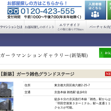
【新築】ガーラ雑色グランドステージ
住所
東京都大田区南六郷2-25-7
交通
京急本線 雑色駅 徒歩6分
徒歩６分の京浜急行本線「雑色」駅からは
「羽田空港第３ターミナル」駅へ直通１１
クセスが可能。