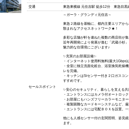
交通
東急東横線 元住吉駅 徒歩12分 東急目黒線
～ガーラ・グランディ元住吉～
東急２路線を基軸に、都内主要エリアから
類まれなアクセスネットワーク★！
多彩な店舗が軒を連ねた複数の商店街が集
近年再開発により発展が進む「武蔵小杉」
魅力的な住環境にございます♪
✨充実のお部屋設備✨
・インターネット使用料無料(最大1Gbp
・全室に独立洗面化粧台、浴室換気乾燥機
レを完備。
・キッチンはSiセンサー付き２口ガスコ
すすめです。
セールスポイント
✨安心のセキュリティ、暮らしを支える共
・エントランスにはカメラ付オートロック
・お部屋にもハンズフリーカラーモニター
・複製困難なカードキーシステムなど、厳
・エントランスには宅配ＢＯＸを設置。一
他にも人感センサー付の玄関照明、姿見鏡
ます。