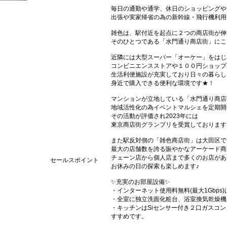
毎日の通勤や通学、休日のショッピングや
出張や実家帰省の為の新幹線・飛行機利用
雑色は、駅付近を起点に２つの商店街が伸
そのひとつである「水門通り商店街」にこ
近隣には大型スーパー「オーケー」をはじ
コンビニエンスストアや１００円ショップ
生活利便施設が充実しており日々の暮らし
身近で購入できる便利な環境です★！
マンションが立地している「水門通り商店
地域活性化の為イベントマルシェを定期開
その活動が評価され2023年には
東京商店街グランプリを受賞しております
また駅反対側の「雑色商店街」は大田区で
最大の店舗数を誇る賑やかなアーケード商
チェーン店から個人店まで多くのお店があ
セールスポイント
お休みの日の探索も楽しめます♪
✨充実のお部屋設備✨
・インターネット使用料無料(最大1Gbp
・全室に独立洗面化粧台、浴室換気乾燥機
・キッチンはSiセンサー付き２口ガスコ
すすめです。