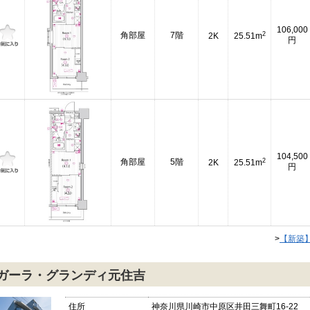
106,000
2
角部屋
7階
2K
25.51m
円
104,500
2
角部屋
5階
2K
25.51m
円
>
【新築
ガーラ・グランディ元住吉
住所
神奈川県川崎市中原区井田三舞町16-22