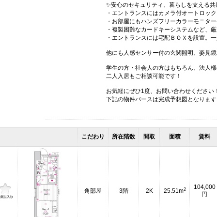
✨安心のセキュリティ、暮らしを支える共
・エントランスにはカメラ付オートロック
・お部屋にもハンズフリーカラーモニター
・複製困難なカードキーシステムなど、厳
・エントランスには宅配ＢＯＸを設置。一
他にも人感センサー付の玄関照明、姿見鏡
学生の方・社会人の方はもちろん、法人様
二人入居もご相談可能です！
お気軽にぜひ1度、お問い合わせください
下記の物件パースは完成予想図となります
こだわり
所在階数
間取
面積
賃料
104,000
2
角部屋
3階
2K
25.51m
円