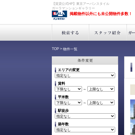
【賃貸公式HP】東京アーバンスタイル
ガーラマンションギャラリー
掲載物件以外にも未公開物件多数！
TOP
>
物件一覧
エリアの変更
賃料
～
平米数
～
駅徒歩
築年数