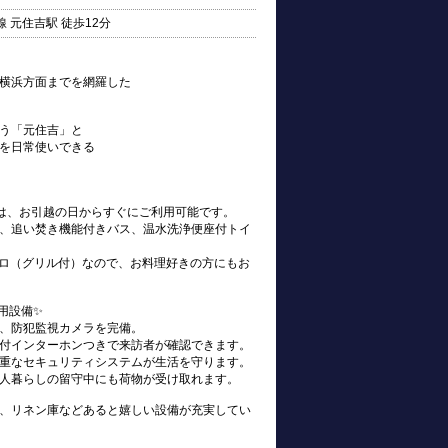
 元住吉駅 徒歩12分
横浜方面までを網羅した
う「元住吉」と
を日常使いできる
s)は、お引越の日からすぐにご利用可能です。
、追い焚き機能付きバス、温水洗浄便座付トイ
ンロ（グリル付）なので、お料理好きの方にもお
用設備✨
、防犯監視カメラを完備。
付インターホンつきで来訪者が確認できます。
重なセキュリティシステムが生活を守ります。
人暮らしの留守中にも荷物が受け取れます。
、リネン庫などあると嬉しい設備が充実してい