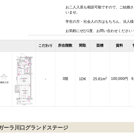
お二人入居も相談可能ですので、ご結婚さ
いませ。
学生の方・社会人の方はもちろん、法人様
お気軽にぜひ1度、お問い合わせください
こだわり
所在階数
間取
面積
賃料
2
3階
100,000円
9
-
1DK
25.81m
ガーラ川口グランドステージ