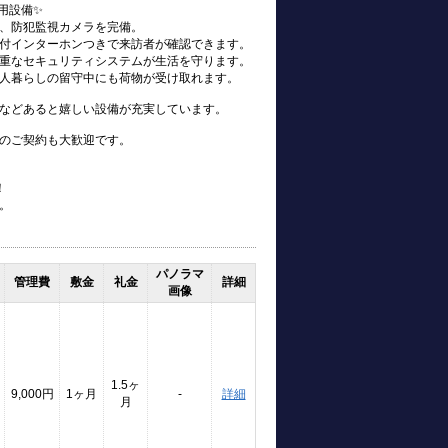
用設備✨
、防犯監視カメラを完備。
付インターホンつきで来訪者が確認できます。
重なセキュリティシステムが生活を守ります。
人暮らしの留守中にも荷物が受け取れます。
などあると嬉しい設備が充実しています。
のご契約も大歓迎です。
！
。
パノラマ
管理費
敷金
礼金
詳細
画像
1.5ヶ
9,000円
1ヶ月
-
詳細
月