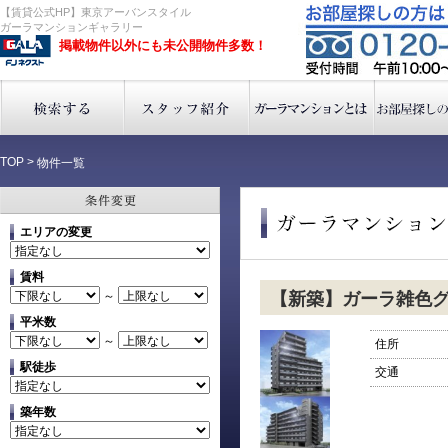
【賃貸公式HP】東京アーバンスタイル
ガーラマンションギャラリー
掲載物件以外にも未公開物件多数！
TOP
>
物件一覧
エリアの変更
賃料
～
【新築】ガーラ雑色
平米数
～
住所
駅徒歩
交通
築年数