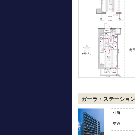
角
ガーラ・ステーショ
住所
交通