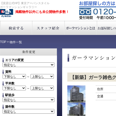
【賃貸公式HP】東京アーバンスタイル
ガーラマンションギャラリー
掲載物件以外にも未公開物件多数！
TOP
>
物件一覧
エリアの変更
賃料
～
【新築】ガーラ雑色
平米数
～
住所
駅徒歩
交通
築年数