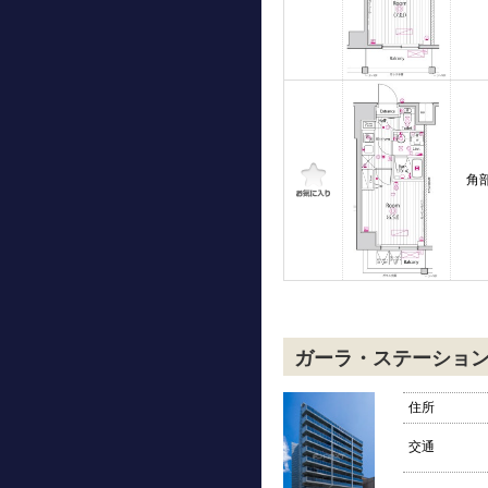
角
ガーラ・ステーショ
住所
交通