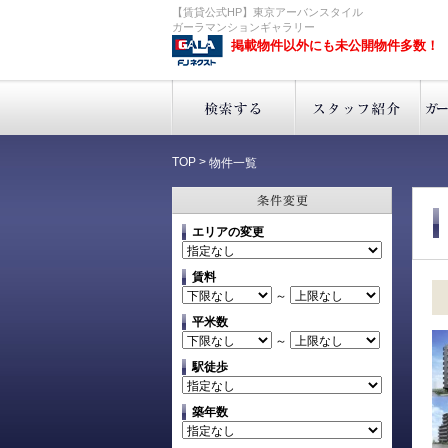
【賃貸公式HP】東京アーバンスタイル
ガーラマンションギャラリー
掲載物件以外にも未公開物件多数！
TOP
>
物件一覧
エリアの変更
賃料
～
平米数
～
駅徒歩
築年数