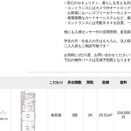
✨安心のセキュリティ、暮らしを支える共
・エントランスにはカメラ付オートロック
・お部屋にもハンズフリーカラーモニター
・複製困難なカードキーシステムなど、厳
・エントランスには宅配ＢＯＸを設置。一
他にも人感センサー付の玄関照明、姿見鏡
学生の方・社会人の方はもちろん、法人様
二人入居もご相談可能です！
お気軽にぜひ1度、お問い合わせください
下記の物件パースは完成予想図となります
こだわり
所在階数
間取
面積
賃料
104,000
2
角部屋
3階
2K
25.51m
円