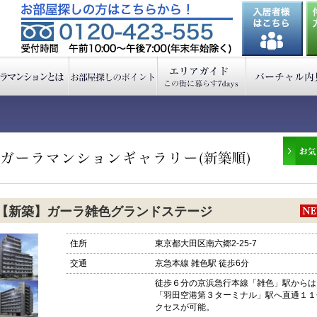
【新築】ガーラ雑色グランドステージ
住所
東京都大田区南六郷2-25-7
交通
京急本線 雑色駅 徒歩6分
徒歩６分の京浜急行本線「雑色」駅からは
「羽田空港第３ターミナル」駅へ直通１１
クセスが可能。