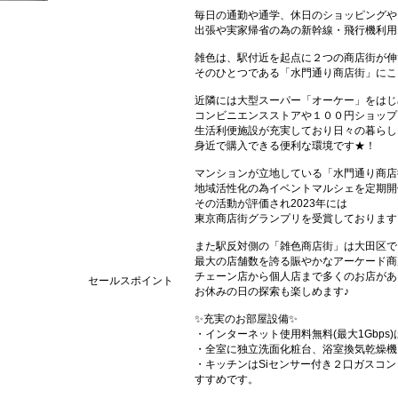
毎日の通勤や通学、休日のショッピングや
出張や実家帰省の為の新幹線・飛行機利用
雑色は、駅付近を起点に２つの商店街が伸
そのひとつである「水門通り商店街」にこ
近隣には大型スーパー「オーケー」をはじ
コンビニエンスストアや１００円ショップ
生活利便施設が充実しており日々の暮らし
身近で購入できる便利な環境です★！
マンションが立地している「水門通り商店
地域活性化の為イベントマルシェを定期開
その活動が評価され2023年には
東京商店街グランプリを受賞しております
また駅反対側の「雑色商店街」は大田区で
最大の店舗数を誇る賑やかなアーケード商
チェーン店から個人店まで多くのお店があ
セールスポイント
お休みの日の探索も楽しめます♪
✨充実のお部屋設備✨
・インターネット使用料無料(最大1Gbp
・全室に独立洗面化粧台、浴室換気乾燥機
・キッチンはSiセンサー付き２口ガスコ
すすめです。