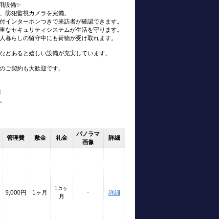
用設備✨
、防犯監視カメラを完備。
付インターホンつきで来訪者が確認できます。
重なセキュリティシステムが生活を守ります。
人暮らしの留守中にも荷物が受け取れます。
などあると嬉しい設備が充実しています。
のご契約も大歓迎です。
！
。
パノラマ
管理費
敷金
礼金
詳細
画像
1.5ヶ
9,000円
1ヶ月
-
詳細
月