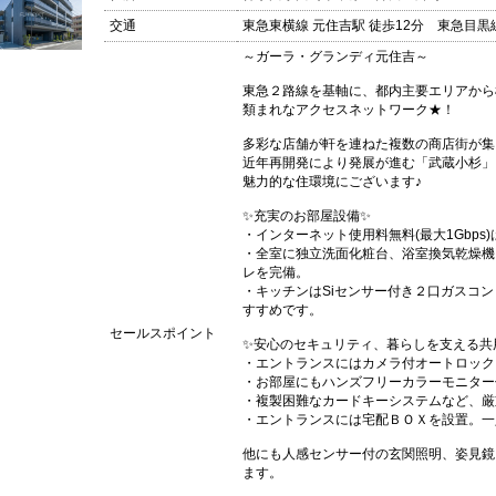
交通
東急東横線 元住吉駅 徒歩12分 東急目黒線
～ガーラ・グランディ元住吉～
東急２路線を基軸に、都内主要エリアから
類まれなアクセスネットワーク★！
多彩な店舗が軒を連ねた複数の商店街が集
近年再開発により発展が進む「武蔵小杉」
魅力的な住環境にございます♪
✨充実のお部屋設備✨
・インターネット使用料無料(最大1Gbp
・全室に独立洗面化粧台、浴室換気乾燥機
レを完備。
・キッチンはSiセンサー付き２口ガスコ
すすめです。
セールスポイント
✨安心のセキュリティ、暮らしを支える共
・エントランスにはカメラ付オートロック
・お部屋にもハンズフリーカラーモニター
・複製困難なカードキーシステムなど、厳
・エントランスには宅配ＢＯＸを設置。一
他にも人感センサー付の玄関照明、姿見鏡
ます。