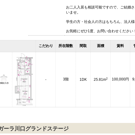
お二人入居も相談可能ですので、ご結婚さ
いませ。
学生の方・社会人の方はもちろん、法人様
お気軽にぜひ1度、お問い合わせください
こだわり
所在階数
間取
面積
賃料
2
3階
100,000円
9
-
1DK
25.81m
ガーラ川口グランドステージ