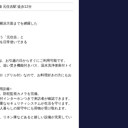
 元住吉駅 徒歩12分
横浜方面までを網羅した
う「元住吉」と
を日常使いできる
s)は、お引越の日からすぐにご利用可能です。
、追い焚き機能付きバス、温水洗浄便座付トイ
ンロ（グリル付）なので、お料理好きの方にもお
用設備✨
、防犯監視カメラを完備。
付インターホンつきで来訪者が確認できます。
重なセキュリティシステムが生活を守ります。
人暮らしの留守中にも荷物が受け取れます。
、リネン庫などあると嬉しい設備が充実してい