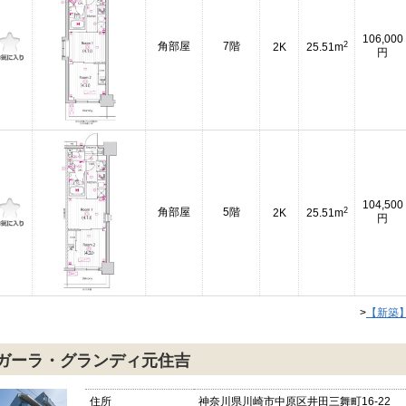
106,000
2
角部屋
7階
2K
25.51m
円
104,500
2
角部屋
5階
2K
25.51m
円
>
【新築
ガーラ・グランディ元住吉
住所
神奈川県川崎市中原区井田三舞町16-22