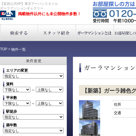
【賃貸公式HP】東京アーバンスタイル
ガーラマンションギャラリー
掲載物件以外にも未公開物件多数！
TOP
>
物件一覧
エリアの変更
賃料
～
【新築】ガーラ雑色
平米数
～
住所
駅徒歩
交通
築年数