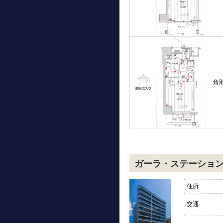
角
ガーラ・ステーショ
住所
交通